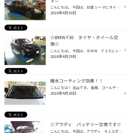
す☆
こんにちは。 今回は、日産 シーマにタイヤ＆ホイールの取付けです。 タイヤは、レグノ ＧＲ-ＸＩ ２４５/４０Ｒ１９ ホイールは、レオニス ＶＴ １９×８．０Ｊです。 もちろん、アライメント調整もさせて頂きました。 TPMS空気圧センサーも取付けました。 ホイールのカラーはパールブラック/ミラー...
2016年4月30日
☆BMW F30 タイヤ・ホイール交
換☆
こんにちは。 今回は、ＢＭＷ Ｆ３０にレイズ ホムラ ２×５Ｓ １８×８．０Ｊのホイールと タイヤ：ポテンザ ＲＥ００３ ２２５/４５Ｒ１８です。 今回純正装着１７インチから１８インチにインチアップになります。 もともと車高調がついており、車高もタイヤ・ホイールに合せて調整しました。 も...
2016年4月29日
撥水コーティング効果！！
こんにちは！ 北山です。 皆様、ゴールデンウィークはどこかお出掛けになりますか？ 残念なことに3日、4日と天候が崩れるみたいです。 雨の日にフロントガラスが見えにくくないですか？ ワイパーを動かしてもすっきりした視界にならない。 その原因は「油膜」のせいなんです！！！ そこで、油膜取り...
2016年4月28日
☆アウディ バッテリー交換です☆
こんにちは。 今回は、アウディ Ａ１スポーツバックでバッテリー交換です。 バッテリーは、ボッシュのブラックＡＧＭ ＢＬＡ－８０－Ｌ４になります。 このお車のバッテリーは、スペアタイヤの下にあります。 もちろんバックアップもとって、メモリーがリセットしないようにしています。 バッテリ...