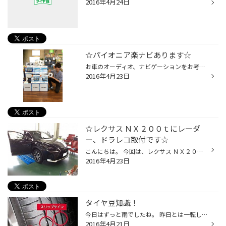
2016年4月24日
☆パイオニア楽ナビあります☆
お車のオーディオ、ナビゲーションをお考えのお客様！ 当店では、カーＡＶの取扱いもしております。 パイオニア・アルパイン・パナソニック・ケンウッド・クラリオン等取扱いしております。 その他、ＥＴＣ・レーダー・ドライブレコーダーなども取扱いあります。 スピーカーの取扱いもございます。 ...
2016年4月23日
☆レクサス ＮＸ２００ｔにレーダ
ー、ドラレコ取付です☆
こんにちは。 今回は、レクサス ＮＸ２００ｔにレーダーとドライブレコーダーの取付です。 レーダーは以前に取付されていた分を外して、取付になりました。 ドライブレコーダーは、コムテックのＨＤＲ－２５１ＧＨです。 ドライブレコーダーは、画質と日本製ということで選ばれました。 昼間の映像...
2016年4月23日
タイヤ豆知識！
今日はずっと雨でしたね。 昨日とは一転して肌寒い一日でした(*- -) タイヤの溝は非常に重要な排水の役割をもっています！ 溝が浅くなっていると水の上に乗り上げ、スリップしてしまう危険があります。 長い間タイヤ交換してないな～という方は、お出掛け前に一度タイヤのチェックをしてみてくださ...
2016年4月21日