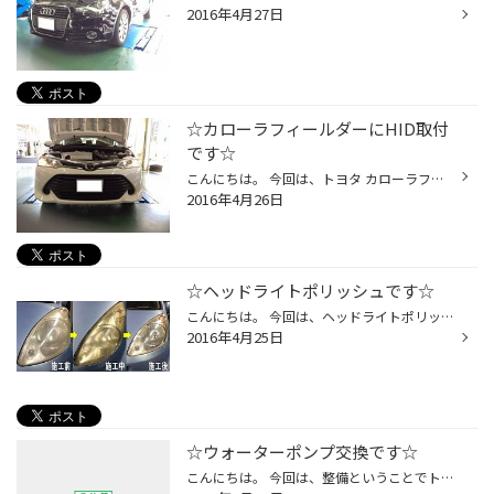
2016年4月27日
☆カローラフィールダーにHID取付
です☆
こんにちは。 今回は、トヨタ カローラフィールダーにＨＩＤキット取付です。 もともと純正はハロゲンバルブがついており、少し暗く感じました。 オーナー様も夜間走行が危険とのことで、取付となりました。 やはり、ハロゲンと比べますと明るさが断然違いますね。 明るくなるのと、色が白くなって...
2016年4月26日
☆ヘッドライトポリッシュです☆
こんにちは。 今回は、ヘッドライトポリッシュのご案内です。 最近お車のヘッドライトがくすんできた、最近暗く感じるお客様！！ 一度ヘッドライトポリッシュをしてみてはいかがですか？ 表面上の汚れを取るだけでも、かなりきれいになりますよ。 ヘッドライトが綺麗と、全体的に綺麗に見えますね☆ ...
2016年4月25日
☆ウォーターポンプ交換です☆
こんにちは。 今回は、整備ということでトヨタ ｂＢのウォーターポンプ交換をしました。 いつも来ていただいているお客様のお車で、以前からエンジンルームから異音がしていたので点検させて頂いたところ、かなりの異音がなっており冷却水がウォーターポンプより漏れていました。 ファンベルトを外...