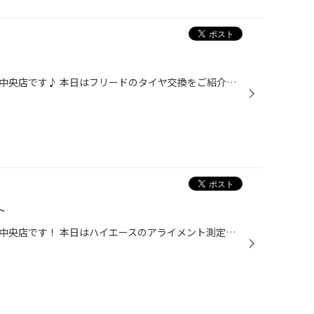
皆さんこんにちは！タイヤ館姫路中央店です♪ 本日はフリードのタイヤ交換をご紹介致します(*^^*) 今回ご購入頂いたのはECOPIA NH200Cになります。 ECOPIA NH200Cの詳細はコチラ NH200Cは軽・コンパクト専用設計のタイヤになります。 ライフ性能・耐偏摩耗性能・低燃費性能が向上し、 長く安心してご...
ト
皆さんこんにちは♪タイヤ館姫路中央店です！ 本日はハイエースのアライメント測定をご紹介致します。 測定してみると↓↓↓ キャスターが大きく基準値から外れており、他の箇所も多少真ん中よりズレていました。 計六箇所の調整でしたが、全て基準値真ん中に合わせて完了です！ タイヤの長持ち、快適な...