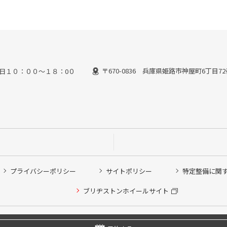
〒670-0836 兵庫県姫路市神屋町6丁目7
日１０：００～１８：0０
プライバシーポリシー
サイトポリシー
特定整備に関
ブリヂストンホイールサイト
他ピット作業の予約
Copyright © 2024 Bridgestone Retail Co.,Ltd. All rights Reserved.