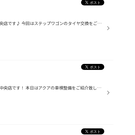
皆様こんにちは！タイヤ館姫路中央店です♪ 今回はステップワゴンのタイヤ交換をご紹介致します(*^^*) 今回ご購入頂いたのはREGNO GRVⅡになります。 REGNO GRVⅡの詳細はコチラ ブリヂストン最高グレードのミニバン専用タイヤになります。 広い車内空間で高い静粛性を実現し、ふらつきを抑え、高次元...
皆さんこんにちは♪タイヤ館姫路中央店です！ 本日はアクアの車検整備をご紹介致します(*^^*) ◆点検・整備メニュー ・24ヶ月法定点検 ・ブレーキオイル交換 ・エアーエレメント交換 ・冷却水添加剤 ・スタビリンク交換 ・洗車、車内清掃 当店ではお客様とご一緒に、車検整備内容を決めさせて頂いてお...