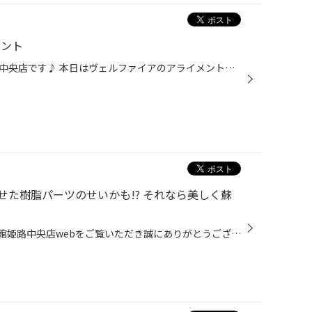
メント
皆さんこんにちは！タイヤ館姫路中央店です♪ 本日はヴェルファイアのアライメント調整をご紹介致します(*^^*) 今回はタイヤご購入とセットでさせて頂きました。 元々履かれていたタイヤが偏摩耗しており、測定してみるとトゥ角が基準値よりズレていました。 角度がズレていると ・偏摩耗の発生、促...
た樹脂パーツのせいかも!? それなら美しく蘇
皆様こんにちは(^^)いつもタイヤ館姫路中央店webをご覧いただき誠にありがとうございます！！ 趣味と言えるほど洗車が大好き、という方は愛車がいつもピカピカかもしれませんが、それでも時が経てばいろいろな場所に経年劣化が感じられるものです。当店では美しさを保つために、ボディやヘッドライ...