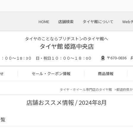
HOME
店舗検索
タイヤ館について
Web
タイヤのことならブリヂストンのタイヤ館へ
タイヤ館 姫路中央店
〒670-083
：００～１8：3０ 日・祝日１０：００～１８：0０
せ
セール・クーポン情報
商品情報
タイヤ・ホイール専門店のタイヤ館
都道府県か
店舗おススメ情報 / 2024年8月
一覧