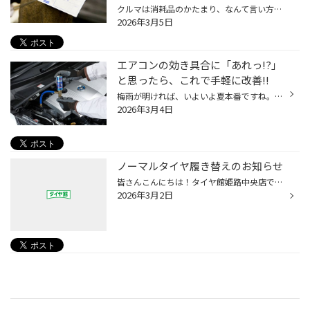
クルマは消耗品のかたまり、なんて言い方をすることもありますが、愛車のコンディションを維持していく上で定期的に交換が必要なものと言えば、何を思い浮かべますか？ 専門店として一番気になるものと言えばタイヤなんですが、お客さまのなかには「バッテリー上がりでクルマが動かなくなったことが...
2026年3月5日
エアコンの効き具合に「あれっ!?」
と思ったら、これで手軽に改善!!
梅雨が明ければ、いよいよ夏本番ですね。最近は、長く外にいることがはばかられるくらい気温が上昇することもしばしば。日本の夏は確実に暑く、そして長くなっています。お出かけの際はもちろんですが、室内にいらっしゃるときにもこまめな水分補給をお忘れなく。 さて、そんな季節におクルマで快適...
2026年3月4日
ノーマルタイヤ履き替えのお知らせ
皆さんこんにちは！タイヤ館姫路中央店です。 気温も暖かくなり、冬→夏タイヤへの履き替えの時期になりました。 当店でも3月のご予約が埋まり始めています。 ご希望の日付や時間が決まっている方は、なるべく早めに脱着・組み換えのご予約をお願いします！ 電話以外にもwebからもご予約いただけるの...
2026年3月2日