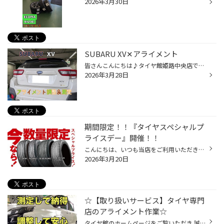
2026年3月30日
SUBARU XV✕アライメント
皆さんこんにちは♪タイヤ館姫路中央店です！ 本日はXVのアライメント調整をご紹介いたします！ 今回のお客様は以前タイヤを当店で購入して頂いており、その際にセットでアライメント作業もご予約頂いた方になります！ 当店ではタイヤとセットのご依頼でアライメント費用がお安くなるプランをご用意...
2026年3月28日
期間限定！！『タイヤスペシャルプ
ライスデー』開催！！
こんにちは、いつも当店をご利用いただきましてありがとうございます。 3/20(金)～3/29(日)まで、コクピット・タイヤ館におきまして、 期間限定！ サイズ限定！！ 数量限定！！！ お得にお買い求めいただける、「タイヤスペシャルプライスデー」がスタートします！ お得なタイヤのご紹介！！ ワゴン...
2026年3月20日
☆【取り扱いサービス】タイヤ専門
店のアライメント作業☆
タイヤ館のホームページをご覧いただき 誠にありがとうございます！ タイヤ館では 4輪トータルアライメントのご依頼を承っております！ お車それぞれ各カーメーカー指定の基準値データをもとに しっかり調整いたします！ タイヤ館 アライメント調整について タイヤの性能の発揮・タイヤの寿命・燃費...