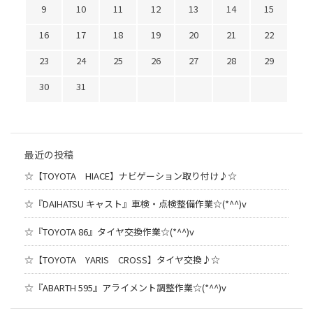
9
10
11
12
13
14
15
16
17
18
19
20
21
22
23
24
25
26
27
28
29
30
31
最近の投稿
☆【TOYOTA HIACE】ナビゲーション取り付け♪☆
☆『DAIHATSU キャスト』車検・点検整備作業☆(*^^)v
☆『TOYOTA 86』タイヤ交換作業☆(*^^)v
☆【TOYOTA YARIS CROSS】タイヤ交換♪☆
☆『ABARTH 595』アライメント調整作業☆(*^^)v