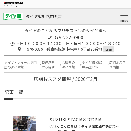
タイヤ館 姫路中央店
タイヤのことならブリヂストンのタイヤ館へ
079-222-3900
平日１０：００～１8：3０ 日・祝日１０：００～１８：0０
〒670-0836 兵庫県姫路市神屋町6丁目72番地
Map
タイヤ・ホイール専門
都道府県
兵庫県の
タイヤ館 姫路
店舗おスス
店のタイヤ館
から探す
タイヤ館
中央店TOP
メ情報
店舗おススメ情報 / 2026年3月
記事一覧
SUZUKI SPACIA✕ECOPIA
皆さんこんにちは！タイヤ館姫路中央店です！ 本日はスペーシアのタイヤ交換をご紹介いたします(*^^*) 今回のお客様は冬タイヤからの脱着の際に夏タイヤを確認し、スリップサインが出始めていたため交換していただきました！ 溝から1.6mmの所に突起してあるスリップサインは、地面と接地する面と重...