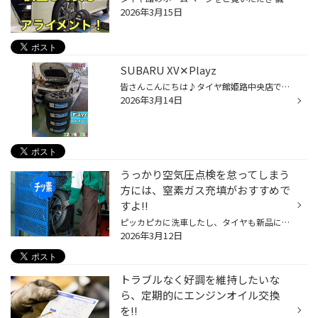
2026年3月15日
SUBARU XV✕Playz
皆さんこんにちは♪タイヤ館姫路中央店です！ 気温も上がり当店も履き替えのお客様で賑わってきました！ 本日はXVのタイヤ交換をご紹介いたします(*^^*) 今回ご購入頂いたのはPlayz PX-RVⅡになります。 Playz PX-RVⅡの詳細はコチラ ブリヂストンのミニバン専用設計タイヤのPX-RVⅡは、 直進安定性とラ...
2026年3月14日
うっかり空気圧点検を怠ってしまう
方には、窒素ガス充填がおすすめで
すよ!!
ピッカピカに洗車したし、タイヤも新品に交換したばかり。エンジンオイルやバッテリーも定期的に交換しているので問題ナシ!!さあどこへお出かけしようか？なんて計画を立てるのは楽しいものですね。でも、大事なことを忘れてはいませんか。そう、空気圧のチェックです。みなさんは、タイヤの空気圧...
2026年3月12日
トラブルなく好調を維持したいな
ら、定期的にエンジンオイル交換
を!!