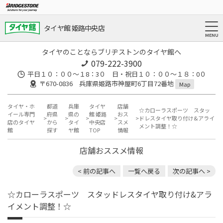
タイヤ館 姫路中央店
タイヤのことならブリヂストンのタイヤ館へ
079-222-3900
平日１０：００～１8：3０ 日・祝日１０：００～１８：0０
〒670-0836 兵庫県姫路市神屋町6丁目72番地
Map
タイヤ・ホ
都道
兵庫
タイヤ
店舗
☆カローラスポーツ スタッ
イール専門
府県
県の
館 姫路
おス
ドレスタイヤ取り付け&アライ
店のタイヤ
から
タイ
中央店
スメ
メント調整！☆
館
探す
ヤ館
TOP
情報
店舗おススメ情報
< 前の記事へ
一覧へ戻る
次の記事へ >
☆カローラスポーツ スタッドレスタイヤ取り付け&アラ
イメント調整！☆