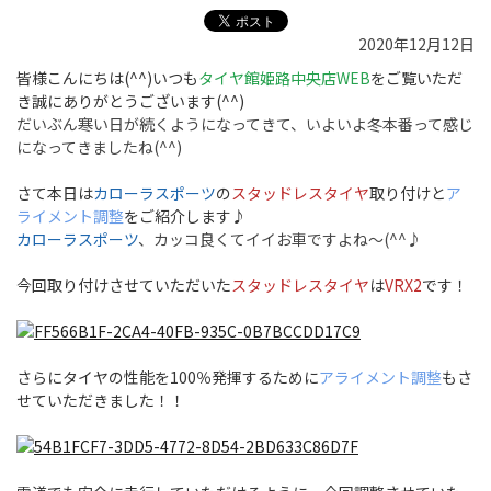
2020年12月12日
皆様こんにちは(^^)いつも
タイヤ館姫路中央店WEB
をご覧いただ
き誠にありがとうございます(^^)
だいぶん寒い日が続くようになってきて、いよいよ冬本番って感じ
になってきましたね(^^)
さて本日は
カローラスポーツ
の
スタッドレスタイヤ
取り付けと
ア
ライメント調整
をご紹介します♪
カローラスポーツ
、カッコ良くてイイお車ですよね～(^^♪
今回取り付けさせていただいた
スタッドレスタイヤ
は
VRX2
です！
さらにタイヤの性能を100％発揮するために
アライメント調整
もさ
せていただきました！！