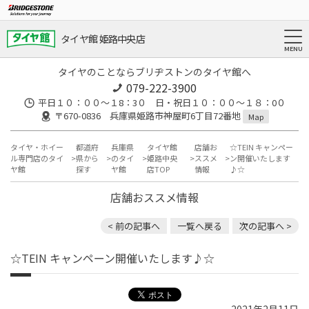
タイヤ館 姫路中央店
タイヤのことならブリヂストンのタイヤ館へ
079-222-3900
平日１０：００～１8：3０ 日・祝日１０：００～１８：0０
〒670-0836 兵庫県姫路市神屋町6丁目72番地
Map
タイヤ・ホイー
都道府
兵庫県
タイヤ館
店舗お
☆TEIN キャンペー
ル専門店のタイ
県から
のタイ
姫路中央
ススメ
ン開催いたします
ヤ館
探す
ヤ館
店TOP
情報
♪☆
店舗おススメ情報
< 前の記事へ
一覧へ戻る
次の記事へ >
☆TEIN キャンペーン開催いたします♪☆