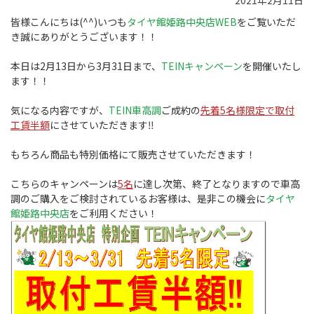
2021年2月11日
皆様こんにちは(^^)いつも
タイヤ館姫路中央店WEB
をご覧いただ
き誠にありがとうございます！！
本日は2月13日から3月31日まで、
TEINキャンペーン
を開催いたし
ます！！
気になる内容ですが、
TEIN車高調
ご成約の
先着5名様限定で
取付
工賃半額
にさせていただきます‼︎
もちろん商品も特別価格にて販売させていただきます！
こちらのキャンペーンは
5名
に達し次第、終了となりますので車高
調のご購入をご検討されているお客様は、是非この機会に
タイヤ
館姫路中央店
をご利用ください！