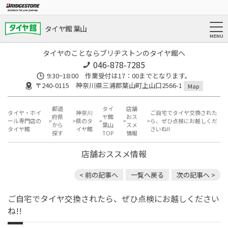
タイヤ館 葉山
タイヤのことならブリヂストンのタイヤ館へ
046-878-7285
9:30~18:00 作業受付は17：00までとなります。
〒240-0115 神奈川県三浦郡葉山町上山口2566-1
Map
都道
タイ
店舗
タイヤ・ホイ
神奈川
ご自宅でタイヤ交換された
府県
ヤ館
おス
ール専門店の
県のタ
ら、ぜひ点検にお越しくだ
から
葉山
スメ
タイヤ館
イヤ館
さいね!!
探す
TOP
情報
店舗おススメ情報
< 前の記事へ
一覧へ戻る
次の記事へ >
ご自宅でタイヤ交換されたら、ぜひ点検にお越しください
ね!!