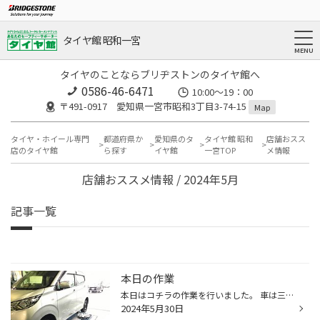
タイヤ館 昭和一宮
タイヤのことならブリヂストンのタイヤ館へ
0586-46-6471
10:00～19：00
〒491-0917 愛知県一宮市昭和3丁目3-74-15
Map
タイヤ・ホイール専門
都道府県か
愛知県のタ
タイヤ館 昭和
店舗おスス
店のタイヤ館
ら探す
イヤ館
一宮TOP
メ情報
店舗おススメ情報 / 2024年5月
記事一覧
本日の作業
本日はコチラの作業を行いました。 車は三菱eK ワゴン、装着タイヤはコチラです。 ブリヂストンの新ベーシックタイヤニューノです。 ブリヂストン製タイヤのエントリーグレードに相当する商品で前モデルに比べてライフ性能が向上しております。タイヤはお値段重視で購入したいがある程度品質の良い...
2024年5月30日