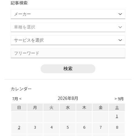
記事検索
カレンダー
2026年8月
7月 <
> 9月
日
月
火
水
木
金
土
1
2
3
4
5
6
7
8