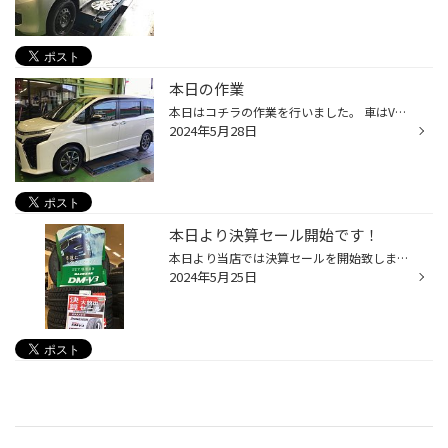
本日の作業
本日はコチラの作業を行いました。 車はVOXY、装着タイヤはコチラです。 ブリヂストン製ミニバン専門お値打ちタイヤルフト RVⅡです。 コチラの商品はタイヤ館のようなブリヂストンタイヤ専門店におけるプライベートブランドにあたる商品でカタログには記載されておりません。 その分コストパフォー...
2024年5月28日
本日より決算セール開始です！
本日より当店では決算セールを開始致します。 ブリヂストン製のスタンダードタイヤはもちろん、 プレミアムタイヤやオールシーズンも通常よりもお値打ちお求めいただける チャンスです！ また今回はしくじり市と題しまして昨年モデルのスタッドレスタイヤも特価にて販売しております！ 今年の冬まで...
2024年5月25日