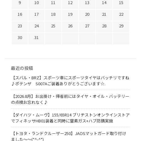
9
10
11
12
13
14
15
16
17
18
19
20
21
22
23
24
25
26
27
28
29
30
31
最近の投稿
【スバル・BRZ】スポーツ車にスポーツタイヤはバッチリですね
♪ポテンザ S007Aご装着ありがとうございます☆.
【2026.8月】お出掛け・帰省前にはタイヤ・オイル・バッテリー
の点検お忘れなく♪
【ダイハツ・ムーヴ】155/65R14 ブリヂストンオンラインストア
でフィネッサHB01装着と同時に窒素ガス+ハブ防錆実施
【トヨタ・ランドクルーザー250】JAOSマットガード取り付け
ました～～(*^-^*)