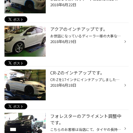
2018年6月22日
アクアのインチアップです。
お世話になっているディーラー様の大事なお客様のお車です。 SSRから出ているGTV01 17×7.0 4/100+42 を装着しました。 このホイールはシンプルでいながら存在感がはっきりとしている。 個人的にも好きなデザインの一つです。 ナットはブルーにしてさりげないお洒落を出しました。
2018年6月19日
CR-Zのインチアップです。
CR-Zを17インチにインチアップしました。 ホイールはアドレナリンSW005 17×7.5 5/114+55になります。 白ボディに黒いホイールが目を引き付けてくれます。 6速マニュアルで走りも楽しめる最高の一台です。
2018年6月18日
フォレスターのアライメント調整中
です。
こちらのお客様は当店にて、タイヤの長持ちパックにお入りのお客様の車です。 以前、アライメント調整をしたのですが、ちょっと右に流れる気がすると 再測定にご来店頂きました。 再測定すると、確かに左右のアライメントが少し誤差が出ておりました。 以前の記録を見てみると、なんと半年で1万キロ...