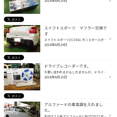
2018年6月25日
スイフトスポーツ マフラー交換で
す
スイフトスポーツZC33Sにモンスタースポーツのマフラー Sp-Xデュアルストリートマフラーを装着しました。 保安基準適合しつつ、スポーツサウンドに仕上がっております。 純正マフラー比較しても、意識して見比べていただかないと 外観は分からないかもしれませんが、サウンドは全然違う別物に 仕上...
2018年6月24日
ドライブレコーダーです。
今更い言われるかもしれませんが、ドライブレコーダーを店頭在庫として 置き始めました。 そのラインナップの１つですが、今回はユピテルのDRY-ST1500ｃを 取付けいたしました。 お手頃価格で、LED信号機にも対応してます。 余談ですが、３年前に店長が購入していたドライブレコーダーはなんとLED信...
2018年6月23日
アルファードの車高調を入れまし
た。
本日は２０系アルファードにBLITZのZZ-Rダンパーを入れました。 さりげなく見える赤いダンパーが素敵です。 ↓ こちらは純正の足廻り ↓ こちらが今回交換したZZ-Rダンパーになります。 エアロバンパーがより一掃、クルマの迫力を引き出します。