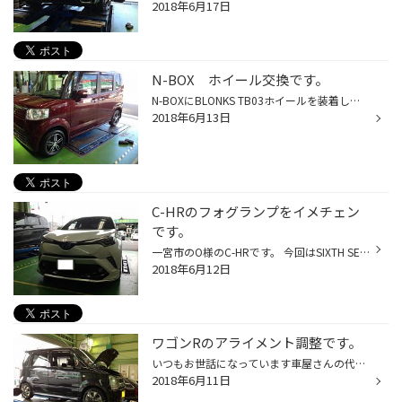
2018年6月17日
N-BOX ホイール交換です。
N-BOXにBLONKS TB03ホイールを装着しました。 サイズは純正と同サイズの14インチです。 ワインレッドのボディ色にブラックポリッシュのホイールが いい感じです。 タイヤ、ホイールのご相談は是非当店までお願い致します。
2018年6月13日
C-HRのフォグランプをイメチェン
です。
一宮市のO様のC-HRです。 今回はSIXTH SENCEのフォグランプカバーを装着しました。 イエローレンズが中々映えます。 O様、今回もありがとうございました。 装着前 ↑ 装着後↑
2018年6月12日
ワゴンRのアライメント調整です。
いつもお世話になっています車屋さんの代車のアライメント調整です。 タイヤも交換して、オイル交換して、ワイパー交換をしてアライメント調整です。 代車とはいえ、大切な車です。 次のお客様が満足して頂けるようにとは流石です。
2018年6月11日