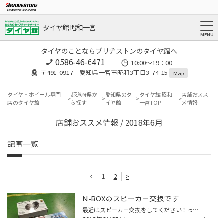
タイヤ館 昭和一宮
タイヤのことならブリヂストンのタイヤ館へ
0586-46-6471
10:00～19：00
〒491-0917 愛知県一宮市昭和3丁目3-74-15
Map
タイヤ・ホイール専門
都道府県か
愛知県のタ
タイヤ館 昭和
店舗おスス
店のタイヤ館
ら探す
イヤ館
一宮TOP
メ情報
店舗おススメ情報 / 2018年6月
記事一覧
<
1
2
>
N-BOXのスピーカー交換です
最近はスピーカー交換をしてください！って声も少なくなりましたが、 やってますよ～ 新型N-BOXにパイオニアのスピーカー取り付けと＆デッドニング加工です。 N-BOXの内張りを外してみると、こんなにも大きな穴が開いてます。 スピーカーを変えただけでも音は変わりますが、この穴を埋めてあげる事...