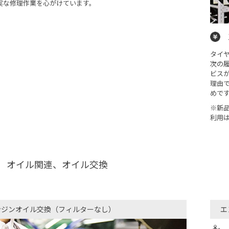
実な修理作業を心がけています。
タイ
次の
ビス
理由
めで
※新
利用
オイル関連、オイル交換
ンジンオイル交換（フィルターなし）​
エ