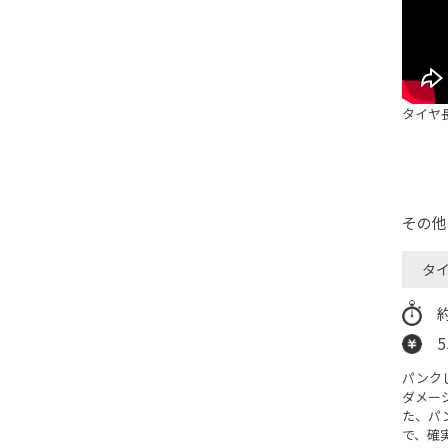
タイヤ
その他
タ
パンク
ダメー
た、パ
で、確