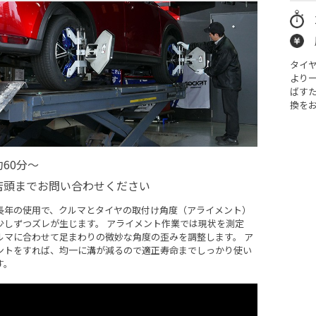
タイ
より
ばすた
換を
約60分～
店頭までお問い合わせください
長年の使用で、クルマとタイヤの取付け角度（アライメント）
少しずつズレが生じます。 アライメント作業では現状を測定
ルマに合わせて足まわりの微妙な角度の歪みを調整します。 ア
ントをすれば、均一に溝が減るので適正寿命までしっかり使い
す。