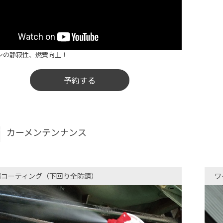
ンの静寂性、燃費向上！
予約する
カーメンテンナンス
錆コーティング（下回り全防錆）​
ワ