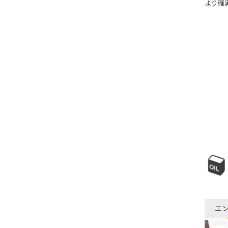
より確
エ