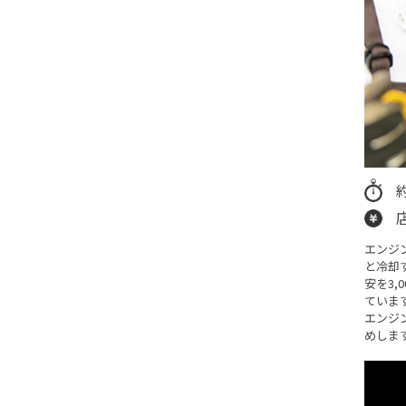
エンジ
と冷却
安を3,
ていま
エンジ
めしま