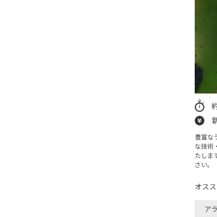
豊富な
な技術
たしま
さい。
オスス
ア