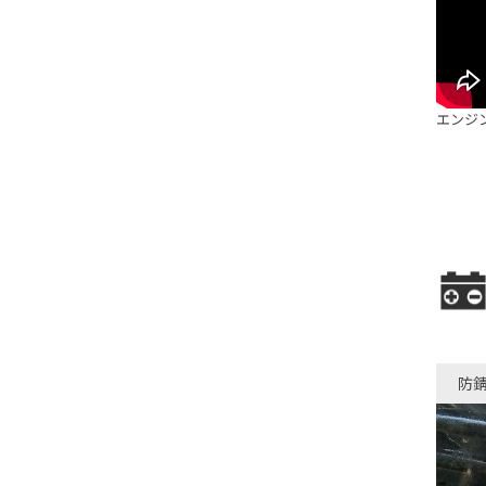
エンジ
防