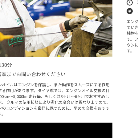
エン
てい
純物
す。
ウン
す。
約30分
店頭までお問い合わせください
ンオイルはエンジンを保護し、また動作をスムーズにする作用
する作用があります。タイヤ館では、エンジンオイル交換の目
000km～5,000km走行毎、もしくは3ヶ月〜6ヶ月でおすすめし
す。 クルマの使用状態により劣化の度合いは異なりますので、
ンのコンディションを良好に保つために、早めの交換をおすす
す。