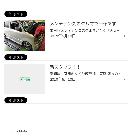
メンテナンスのクルマで一杯です
本日もメンテナンスのクルマがたくさん入庫しています。 調子の悪い 高橋の愛車ワゴンＲを整備士川又さんに 見てもらってます。 アイドリング不調の原因はプラグでした。 続いて 20ソアラの車検です。 旧車担当は私 高橋の担当です。 20年ほどメンテナンスを任させて頂いていて、オーナーさんも 私...
2019年6月10日
新スタッフ！！
愛知県一宮市のタイヤ館昭和一宮店 店長の高橋です。 6月より既存スタッフが転勤となりまして、全員新スタッフになりました。 私と本田スタッフは以前も昭和一宮店で勤務もしておりましたので ご存知の方もいらっしゃるかも知れません。 地域の皆様に安心で安全なカーライフをご提供する為に 精いっ...
2019年6月10日
記事検索