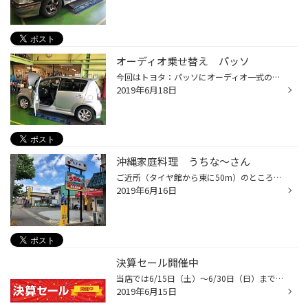
オーディオ乗せ替え パッソ
今回はトヨタ：パッソにオーディオ一式の乗せ替え作業です。 誰がつけたのか？？ 配線がぐちゃぐちゃで本田スタッフが ・・・・・・・ かなり手こずっています。 お車の乗換などでカーナビ、オーディオなどの乗せ替えなど 相談や御見積りなどお気軽にお問合せ下さい。
2019年6月18日
沖縄家庭料理 うちな～さん
ご近所（タイヤ館から東に50m）のところに、沖縄家庭料理 うちな～さんで 何と！ ランチ時間にお弁当（ワンコイン５００円）をはじめたそうで、早速 色々と頼んでみました。 種類も多く、ローテーションにアキが来なくて、更にリーズナブル お近くに来た方は、是非ご利用してみては！！
2019年6月16日
決算セール開催中
当店では6/15日（土）～6/30日（日）まで年に一度の決算セールを開催いたします！旧モデル品や在庫見切り品は店頭在庫商品に限りさらにお買得に！㈱ブリヂストンより8/1から夏用、冬用タイヤが約3％値上がりする事も発表されましたのでこの機会をお見逃し無く！タイヤ専門店の当店がしっかり点検し...
2019年6月15日