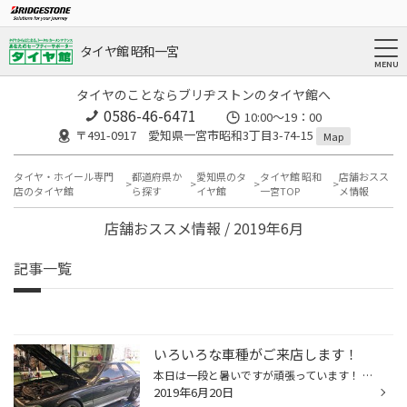
タイヤ館 昭和一宮
タイヤのことならブリヂストンのタイヤ館へ
0586-46-6471
10:00～19：00
〒491-0917 愛知県一宮市昭和3丁目3-74-15
Map
タイヤ・ホイール専門
都道府県か
愛知県のタ
タイヤ館 昭和
店舗おスス
店のタイヤ館
ら探す
イヤ館
一宮TOP
メ情報
店舗おススメ情報 / 2019年6月
記事一覧
いろいろな車種がご来店します！
本日は一段と暑いですが頑張っています！ タイヤ館昭和一宮 店長 高橋です。 いろいろな車種が登場する当店です。 ずっと車検整備で手こずっている ２０ソアラ ４５歳以上のお客様が来店すると 「おっ！ソアラ」と必ず見ていきます。 やっと車検が受けられそうな感じになってきました。 そしてこれ...
2019年6月20日