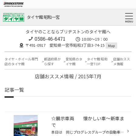
タイヤ館 昭和一宮
タイヤのことならブリヂストンのタイヤ館へ
0586-46-6471
10:00～19：00
〒491-0917 愛知県一宮市昭和3丁目3-74-15
Map
タイヤ・ホイール専門
都道府県か
愛知県のタ
タイヤ館 昭和
店舗おスス
店のタイヤ館
ら探す
イヤ館
一宮TOP
メ情報
店舗おススメ情報 / 2015年7月
記事一覧
☆展示車両 懐かしい車～新車ま
で
本日は 同じプログレスグループの自動車販売、買取などを している エフズ半田店より 野木森次長が応援に来てくれてます 懐かしいマーチの展示・新車Ｎワゴンの展示がしてあります 下取り査定もやっています 興味にのあるお客様 この機会に是非 ご来店くださいね もう１台は、当店取り扱いの車イ...