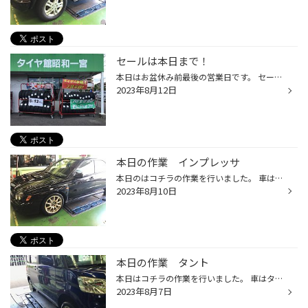
セールは本日まで！
本日はお盆休み前最後の営業日です。 セールも最終日な為タイヤ交換検討中の方は是非この機会に当店までお越し下さい！ お盆休み明けは8/17(木)より営業を再開致します。 皆様のご来店心よりお待ちしております♪
2023年8月12日
本日の作業 インプレッサ
本日のはコチラの作業を行いました。 車はインプレッサ装着タイヤはコチラです。 ブリヂストン製スポーツタイヤの代名詞ポテンザのエントリーグレード、ポテンザ アドレナリンRE004です！ ポテンザ3ラインナップの中で最もお値打ちな商品で試しにスポーツタイヤを装着されたい方やホイールと合わせ...
2023年8月10日
本日の作業 タント
本日はコチラの作業を行いました。 車はタントで装着タイヤはコチラです。 今年発売、ブリヂストンの新スタンダードタイヤニューノです♪ 先代モデルと比較してライフ性能が向上しておりお値打ち品希望である程度性能の良いものを検討中の方にオススメな商品です。 今月12日まで当店セール期間なため...
2023年8月7日