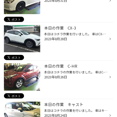
2023年8月31日
本日の作業 CX-3
本日はコチラ作業を行いました。 車はCX-3装着タイヤはコチラです。 ブリヂストンのプレミアムSUVタイヤアレンザLX100です。 SUV版のレグノと言っても過言では無い商品で特に乗り心地の部分を追求される方にオススメの商品です。 当店では上記のようなプレミアムタイヤからコストパフォーマンス重視...
2023年8月28日
本日の作業 C-HR
本日はコチラの作業を行いました。 車はC-HR装着タイヤはコチラです。 疲れにくいミニバンタイヤでお馴染みプレイズPXｰRVⅡです。 よく走られる方にオススメの商品で運転中のふらつきを抑止する構造を取り入れておりお車をよりストレス無く運転できます。 当店では上記のような専用設計タイヤからお...
2023年8月26日
本日の作業 キャスト
本日はコチラの作業を行いました。 車はキャスト、装着タイヤはコチラです。 ブリヂストンの誇るプレミアムコンフォートタイヤの軽自動車版レグノGR-レジェーラです。 セダンミニバンタイヤで高い快適性を誇るレグノシリーズですがコチラは軽自動車版に当たる商品です。 特に車高の高い車にオススメ...
2023年8月24日