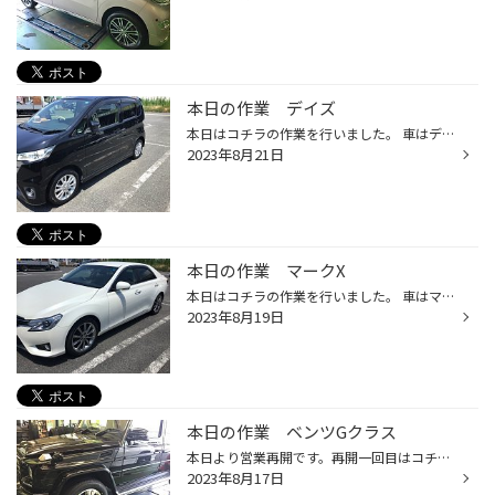
本日の作業 デイズ
本日はコチラの作業を行いました。 車はデイズ、装着タイヤはコチラです。 ブリヂストンのスタンダードエコタイヤ、エコピアNH200Cです。 中間ランク相当の商品で新車から初めてタイヤ交換される方やとにかく長持ちする商品をお探しの方にオススメな商品です。 当店では上記のようなスタンダード品...
2023年8月21日
本日の作業 マークX
本日はコチラの作業を行いました。 車はマークX装着タイヤはコチラです。 ブリヂストンが誇るプレミアムコンフォートタイヤ、レグノGRｰXIIです。 快適性に特化した商品で走行中のロードノイズが気になる方や突上げが気になる方にオススメな商品です。上記のような大型セダンからコンパクトカー向け...
2023年8月19日
本日の作業 ベンツGクラス
本日より営業再開です。再開一回目はコチラの作業を行いました。 車はメルセデスベンツGクラス、装着タイヤはコチラです。 ブリヂストンの誇るプレミアムSUVタイヤアレンザ001です。 運動性能が売りの商品ですが個人的には腰砕け感のないどっしりとした乗り心地をお求めのお客様にオススメな商品で...
2023年8月17日