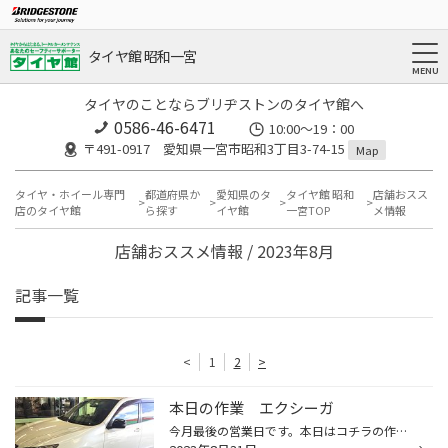
タイヤ館 昭和一宮
タイヤのことならブリヂストンのタイヤ館へ
0586-46-6471
10:00～19：00
〒491-0917 愛知県一宮市昭和3丁目3-74-15
Map
タイヤ・ホイール専門
都道府県か
愛知県のタ
タイヤ館 昭和
店舗おスス
店のタイヤ館
ら探す
イヤ館
一宮TOP
メ情報
店舗おススメ情報 / 2023年8月
記事一覧
<
1
2
>
本日の作業 エクシーガ
今月最後の営業日です。本日はコチラの作業を行いました。 車はエクシーガ装着タイヤはコチラです。 ブリヂストン製スタンダードエコタイヤ前モデル、エコピアNH100です。 コチラの商品を当店ではアウトレット品としてサイズ数量限定で販売しております。 当店でアウトレット品とは、新品タイヤでは...