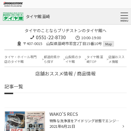
タイヤ館 韮崎
タイヤのことならブリヂストンのタイヤ館へ
0551-22-8730
10:00-19:00
〒407-0015 山梨県韮崎市若宮2丁目15番10号
Map
タイヤ・ホイール専門
都道府県か
山梨県のタ
タイヤ館 韮
店舗おスス
店のタイヤ館
ら探す
イヤ館
崎TOP
メ情報
店舗おススメ情報 / 商品情報
記事一覧
WAKO’S RECS
特殊な洗浄液をアイドリング状態でエンジン内部に吸入させて 溜まった汚れを綺麗に洗浄する事で、エンジン本来の性能を蘇らせます!
2021年6月21日