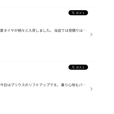
こんにちは！タイヤ館韮崎です。 夏タイヤが続々と入荷しました。 当店では見積りはもちろん履き替え予約など電話対応致します。 お気軽にご連絡ください。
こんにちは！タイヤ館韮崎です。 今日はプリウスのリフトアップです。 乗り心地もバツグン！ 山道やキャンプに行く方にはとてもオススメです。 詳しくはスタッフまで 皆さまのご来店お待ちしてます。