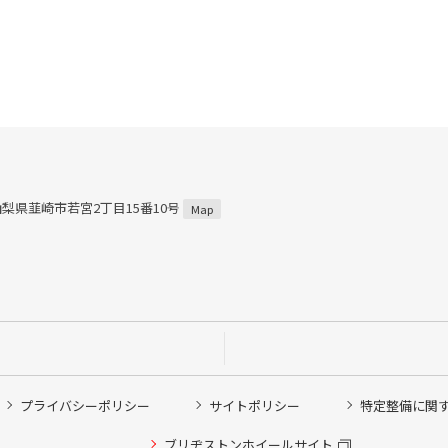
5 山梨県韮崎市若宮2丁目15番10号
Map
プライバシーポリシー
サイトポリシー
特定整備に関
ブリヂストンホイールサイト