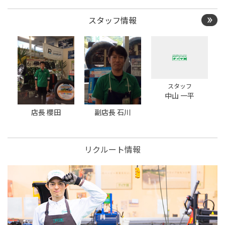
タイヤ点検・安全点検/タ
イヤ履き替え/オイル交
スタッフ情報
換/その他ピット作業の予
約
スタッフ
中山 一平
店長 櫻田
副店長 石川
リクルート情報