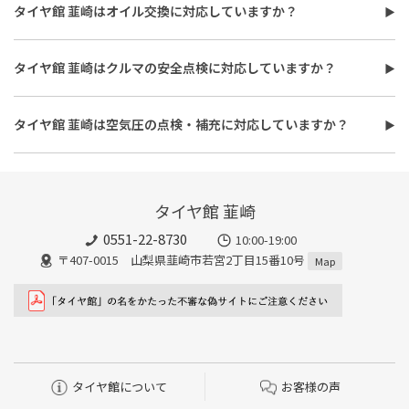
費用は、タイヤ交換工賃のほかに、タイヤ本体の価格やホイール
タイヤ館 韮崎はオイル交換に対応していますか？
バランス調整、使用済みタイヤ処分費用などがかかる場合があり
タイヤ館 韮崎はオイル交換に対応しています。
ます。
使用するオイルの種類（鉱物油・部分合成油・全合成油）や粘
また、作業時間は最短で約30分程度ですが、作業内容や交換本
タイヤ館 韮崎はクルマの安全点検に対応していますか？
度、交換量によって費用が変わります。工賃やフィルター代を含め
数、車種により異なり、時間がかかる場合もございます。詳細は店
タイヤ館 韮崎はおクルマの安全点検に対応しています。最短30
た交換費用については、店舗スタッフまでお問い合わせくださ
舗スタッフまでお気軽にご相談ください
分、無料で対応させていただきます。
い。
タイヤ館 韮崎は空気圧の点検・補充に対応していますか？
また、所要時間は最短約30分程度になります。こちらもオイルフ
タイヤ館 韮崎は空気圧の点検・補充に対応しています。最短15
ィルターの同時交換や、在庫・車種、作業時期等により時間が変
分、無料で対応させていただきます。
わることもありますので、詳細は店舗スタッフまでお気軽にご相
談ください。
タイヤ館 韮崎
0551-22-8730
10:00-19:00
〒407-0015 山梨県韮崎市若宮2丁目15番10号
Map
タイヤ館について
お客様の声