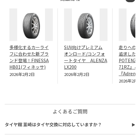
多様化するカーライ
SUV向けプレミアム
走りへの
フに合わせた新ブラ
オンロード/コンフォ
追求したN
ンド登場！FINESSA
ートタイヤ ALENZA
POTENZA
HB01(フィネッサ)
LX200
71RZ』＆
『Adrenal
2026年2月2日
2026年2月2日
2026年2月
よくあるご質問
タイヤ館 韮崎はタイヤ交換に対応していますか？
タイヤ館 韮崎はタイヤ交換に対応しています。