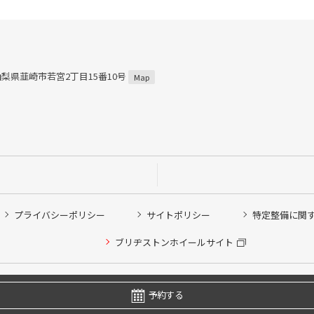
5 山梨県韮崎市若宮2丁目15番10号
Map
プライバシーポリシー
サイトポリシー
特定整備に関
ブリヂストンホイールサイト
他ピット作業の予約
Copyright © 2024 Bridgestone Retail Co.,Ltd. All rights Reserved.
予約する