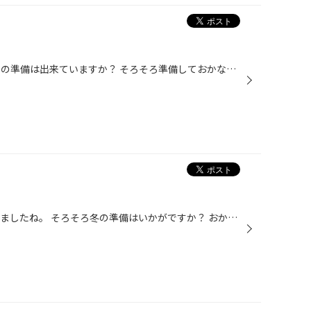
こんにちは。 スタッドレスタイヤの準備は出来ていますか？ そろそろ準備しておかないとサイズによっては 間に合わない物も出てきています。 レアサイズのお客様は特に早めにご用意ください。 今予約いただいても履き替えまでは当店でお預かり 出来ます
こんにちは。 だいぶ寒くなってきましたね。 そろそろ冬の準備はいかがですか？ おかげさまで新スタッドレスのVRX2の ご予約をだいぶ頂いてます。 今の時期に予約しておけば安心ですね。