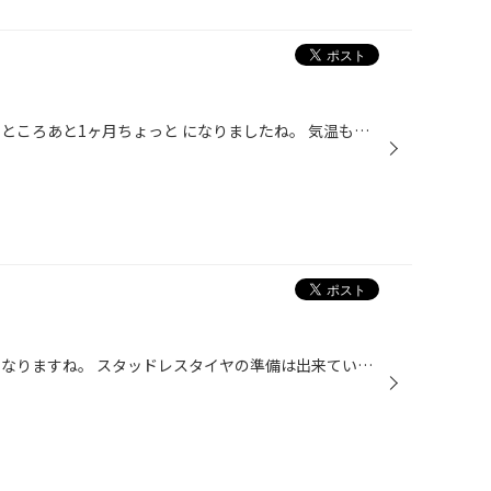
こんにちは。 いよいよ今年も残すところあと1ヶ月ちょっと になりましたね。 気温もだいぶ下がって冬らしくなってきました。 朝晩は凍結する時も出てきて怖いですね。 スタッドレスタイヤも欠品するサイズも出てきているので お早めのご予約をお勧めします。
こんにちは。 日々冷え込みが強くなりますね。 スタッドレスタイヤの準備は出来ていますか？ 今週末よりタイヤ館竜王の周年祭協賛セール 開催します。 スタッドレスタイヤもお手頃価格の物も用意 してありますので是非ご来店ください。