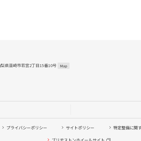
5 山梨県韮崎市若宮2丁目15番10号
Map
プライバシーポリシー
サイトポリシー
特定整備に関
ブリヂストンホイールサイト