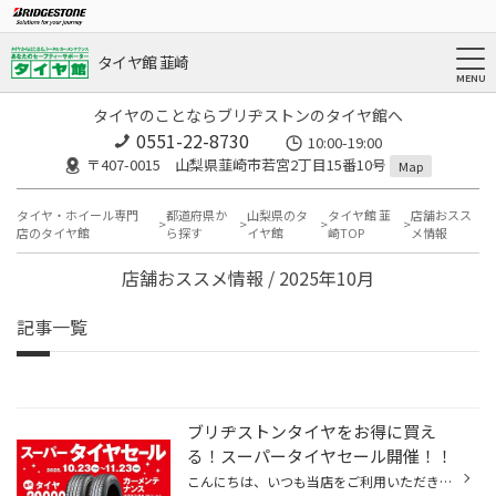
タイヤ館 韮崎
タイヤのことならブリヂストンのタイヤ館へ
0551-22-8730
10:00-19:00
〒407-0015 山梨県韮崎市若宮2丁目15番10号
Map
タイヤ・ホイール専門
都道府県か
山梨県のタ
タイヤ館 韮
店舗おスス
店のタイヤ館
ら探す
イヤ館
崎TOP
メ情報
店舗おススメ情報 / 2025年10月
記事一覧
ブリヂストンタイヤをお得に買え
る！スーパータイヤセール開催！！
こんにちは、いつも当店をご利用いただきましてありがとうございます。 コクピット・タイヤ館では、ブリヂストンタイヤをお得に買える！ スーパータイヤセールを開催いたします！ ブリヂストンのタイヤを4本ご購入で最大20,000OFF！ タイヤをお得にご購入頂けるチャンスです！ 夏タイヤの交換やスタ...