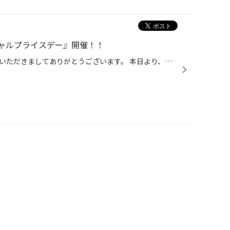
ャルプライスデー』開催！！
こんにちは、いつも当店をご利用いただきましてありがとうございます。 本日より、コクピット・タイヤ館におきまして、 期間限定！ サイズ限定！！ 数量限定！！！ お得にお買い求めいただける、「タイヤスペシャルプライスデー」がスタートします！ お得なタイヤのご紹介！！ ワゴンR、N-BOX、タン...