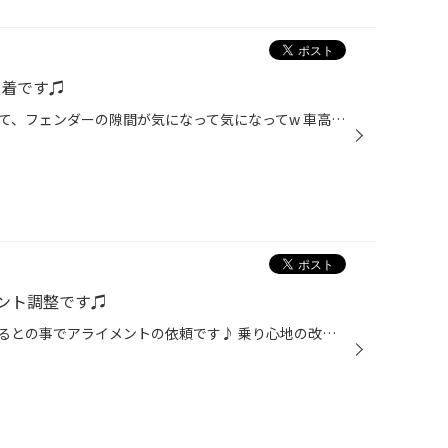
Z装着です♫
昨年、ホイールを入れていただいて、フェンダーの隙間が気になって気になってw 車高調を入れて頂きました♡ お買い上げありがとうございました！
メント調整です♫
完成して、ハンドルがふらふらするとの事でアライメントの依頼です♪ 乗り心地の改善にレグノ入れたい言うてくれましたが、そのサイズは作ってませーん！ホイールごと変えちゃいましょw 作業依頼ありがとうございました！