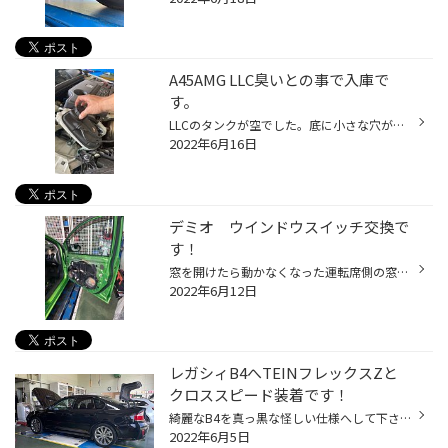
A45AMG LLC臭いとの事で入庫で
す。
LLCのタンクが空でした。底に小さな穴が空いていて・・・ 新しいタンクに交換して様子見です♪ 作業依頼ありがとうございました！
2022年6月16日
デミオ ウインドウスイッチ交換で
す！
窓を開けたら動かなくなった運転席側の窓・・・・スイッチがぐらぐらです！ 部品を取り寄せて交換しました。 今年は空梅雨で助かりましたね！作業依頼ありがとうございました。
2022年6月12日
レガシィB4へTEINフレックスZと
クロススピード装着です！
綺麗なB4を真っ黒な怪しい仕様へして下さいとの注文でした！ 車高もギリギリ迄下げて、アライメント調整をして終了です♫ お買い上げありがとうございました！
2022年6月5日