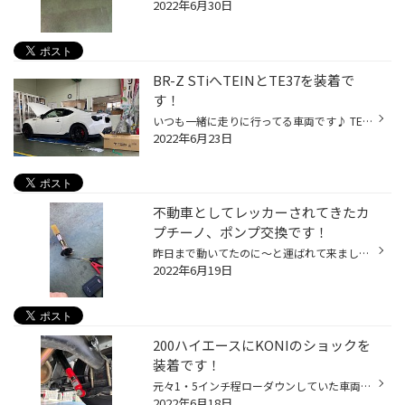
2022年6月30日
BR-Z STiへTEINとTE37を装着で
す！
いつも一緒に走りに行ってる車両です♪ TEINのモノスポーツを装着！ TE37SLも装着してアライメント迄調整して完成です♪ 中々カッコいいですね〜お客様の年齢に合わせて渋めにセットしました♪ 秋は走りに行きましょうね〜(^-^)
2022年6月23日
不動車としてレッカーされてきたカ
プチーノ、ポンプ交換です！
昨日まで動いてたのに〜と運ばれて来ましたカプチーノ 一応点検だけしてみて、SARDのポンプに交換しました！ カプラーもちゃんと交換しましょうね！お買い上げありがとうございました！
2022年6月19日
200ハイエースにKONIのショックを
装着です！
元々1・5インチ程ローダウンしていた車両で、乗り心地を改善です♪ 少々前を下げすぎでしたので、ちょいと上げて様子見して頂きます。その後どうですか〜？お買い上げありがとうございました！
2022年6月18日