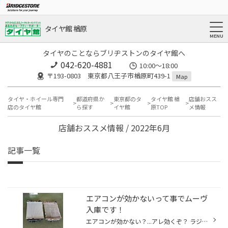
タイヤ館 楢原
タイヤのことならブリヂストンのタイヤ館へ
042-620-4881
10:00～18:00
〒193-0803 東京都八王子市楢原町439-1
Map
タイヤ・ホイール専門
都道府県か
東京都のタ
タイヤ館 楢
店舗おスス
店のタイヤ館
ら探す
イヤ館
原TOP
メ情報
店舗おススメ情報 / 2022年6月
記事一覧
エアコンが効かないって事でムーヴ
入庫です！
エアコンが効かない？...アレ効くぞ？ ラジエターの熱でコンデンサーもアツアツです。 だって水が少ないもんw LLCが漏れ漏れでラジエター交換です。ついでにサーモも交換して エアコンも効くようになりました♪♪ 多走行ですが、もう少し頑張って貰いましょう！ ウチはタイヤ屋さんですからね~(￣∇￣)...