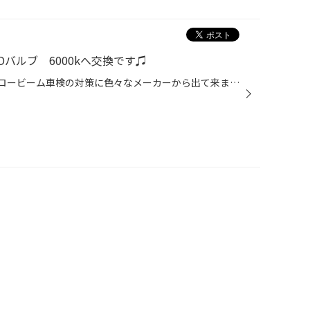
Dバルブ 6000kへ交換です♫
暗い純正HIDをLEDに交換です♪ ロービーム車検の対策に色々なメーカーから出て来ましたね。 レーシングギアもオートサロンで出してたみたいで、早速取付です♪ 明るさもカットラインも出て良い感じでした。 この型のアトレーは車検も通りそうですよ！