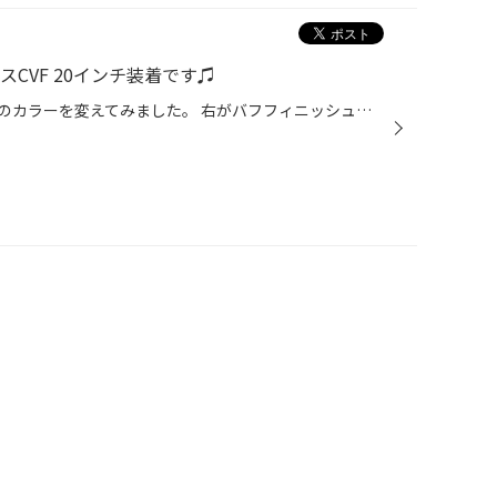
CVF 20インチ装着です♫
チャレンジャーなお客様が、左右のカラーを変えてみました。 右がバフフィニッシュカッパークリアで 左が通常のマットブラックです♪右がハデハデで左はシックですね〜マットブラックの方がオレンジのキャリパーが目立って良かったカモ･･･････お買い上げありがとうございました♪