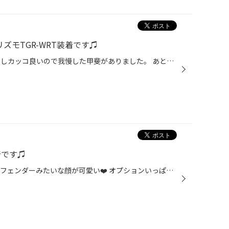
ズモTGR-WRT装着です♫
いや〜納期長かったですね〜 しかしカッコ良いので我慢した甲斐がありました。 あとはリミッターカットして、ブレーキパッドを替えて富士スピードウェイのストレートを踏みにいきましょ！お買い上げありがとうございました♪
着です♫
デリカミニ可愛いですよね〜 ディフェンダーみたいな顔が可愛い❤️ オプションいっぱい付けて来て、ホイールだけウチで付けてくれました！ ノーマルホイールにスタッドレスも入れたので、冬も平気ですね！お買い上げありがとうございました♪