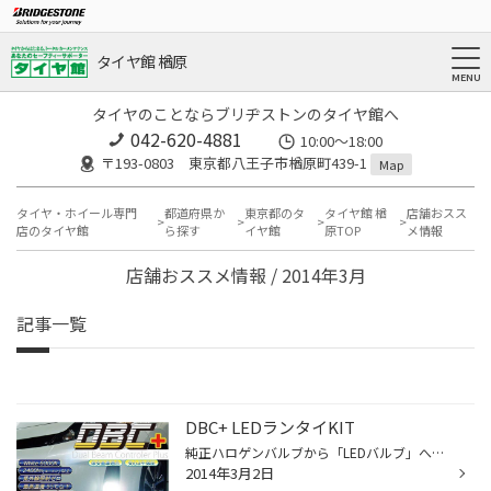
タイヤ館 楢原
タイヤのことならブリヂストンのタイヤ館へ
042-620-4881
10:00～18:00
〒193-0803 東京都八王子市楢原町439-1
Map
タイヤ・ホイール専門
都道府県か
東京都のタ
タイヤ館 楢
店舗おスス
店のタイヤ館
ら探す
イヤ館
原TOP
メ情報
店舗おススメ情報 / 2014年3月
記事一覧
DBC+ LEDランタイKIT
純正ハロゲンバルブから「LEDバルブ」へ変更し、 ランタイム（デイライト）化へのフルキットです。 保安基準適合 安心３年保証 ☆Whie ６０００Ｋ ☆長寿命４０，０００時間 ☆簡単取付け（カプラオン） 各種設定、あります。
2014年3月2日