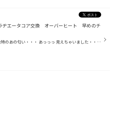
 ラヂエータコア交換 オーバーヒート 早めのチ
ボンネットを開けた瞬間 Σ(ﾟДﾟ)独特のあの匂い・・・ あっっっ 見えちゃいました・・・ ムーヴさん冷却水もれ ラヂエータコア ホース サーモスタット 交換 ラヂエータ ラヂエータ― ラジエーター ラジエータ・・・・・・ どれも正解でしょう！ まぁお好きな呼び方で笑 冷却水が漏れるとオーバーヒー...