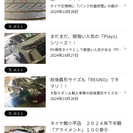
タイヤ交換時に『パンク外面修理』の痕がありました・・・(◞‸◟) この修理痕（〇印）から推測すると、修理後にかなりの距離を走行したと思われます！！ 理由は修理痕（〇印）がかなり平になっていて、タイヤに馴染んでいたからなんです！！ そして、タイヤの中を確認してみると・・・ 修理痕（〇印）...
2024年10月28日
まだまだ、根強い人気の『Playz』
シリーズ！！
RV専用タイヤとして根強い人気がある『Playz PX-RVⅡ』です(^_^)/ 以前は乗用車用として『Playz PXⅡ』もラインアップされていました！！ そして現在ではWEB専売品として購入ができるようになっています(^_^)/ 更に旧モデルのパターンになりますが、一部⑥種類のレアサイズが残留になっていますヨ(^_-)...
2024年10月27日
前後異形サイズも『REGNO』でキ
マリ！！
大型セダン＆輸入車等の前後異形サイズなら『REGNO』でキマリでしょう＼(^o^)／ ◆タイヤの乗り心地が悪くて・・・ ◆静かなタイヤに交換したいんだけど・・・ ◆インチアップしても快適な状態を保ちたい・・・ こんな方にはオススメです！！ インチアップは勿論、サイズの豊富さと圧倒的な乗り心地の...
2024年10月26日
タイヤ館小平店 ２０２４年下半期
『アライメント』１００景⑧