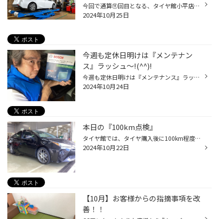
今回で通算⑪回目となる、タイヤ館小平店恒例の人気企画？？？ 『アライメント』１００景シリーズの下半期がスタート(^_^)/ ２０２４年下半期⑧発目は・・・『軽＆コンパクト』特集に決定～！！ では１０台を御紹介!(^^)! そろそろ冬支度の準備ですヨ～(^_^)/ ①台目 N-BOXカスタム ②台目 タント ③台目...
2024年10月25日
今週も定休日明けは『メンテナン
ス』ラッシュ～!(^^)!
今週も定休日明けは『メンテナンス』ラッシュでした～!(^^)! 暑かったり、寒かったりと気温差が大きい季節なので、体調管理も大変です((+_+)) そして、愛車の体調管理もしっかりとやっていますか～？ サボっていませんか～？ エアコンフィルター交換 エンジンオイル交換 ハブ防錆施工 クーラントブ...
2024年10月24日
本日の『100km点検』
タイヤ館では、タイヤ購入後に100km程度走行したら最後の点検を行っています！！ これが通称『タイヤ100km点検』と言います(^_^)/ その点検内容は・・・ ◆空気圧点検（空気圧のバラツキを修正） ◆トルク点検（ナット・ボルトの緩み確認） ◆タイヤワックス塗布（キレイに清掃） 以上の３項目を実施...
2024年10月22日
【10月】お客様からの指摘事項を改
善！！