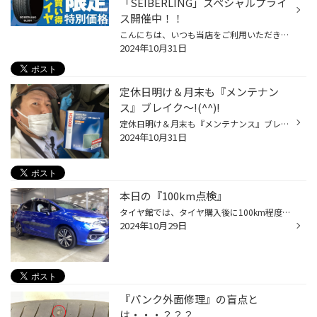
「SEIBERLING」スペシャルプライ
ス開催中！！
こんにちは、いつも当店をご利用いただきましてありがとうございます。 現在、コクピット・タイヤ館の一部店舗におきまして、 期間限定！ サイズ限定！！ 数量限定！！！ で、ブリヂストン工場製のお買い得タイヤ「SEIBERLING」をスペシャルプライスでご提供中です。 もちろん、当店でもご提供して...
2024年10月31日
定休日明け＆月末も『メンテナン
ス』ブレイク～!(^^)!
定休日明け＆月末も『メンテナンス』ブレイク中～!(^^)! 早いもので、明日から１１月に突入ですヨ＼(^o^)／ タイヤ館では、スタッドレスタイヤの履き替え作業が急増中です！！ そして、履き替え作業と一緒に『メンテナンス』も急増中ですヨ！！ 軽メンテナンスなら作業時間内で終了するのでオススメ...
2024年10月31日
本日の『100km点検』
タイヤ館では、タイヤ購入後に100km程度走行したら最後の点検を行っています！！ これが通称『タイヤ100km点検』と言います(^_^)/ その点検内容は・・・ ◆空気圧点検（空気圧のバラツキを修正） ◆トルク点検（ナット・ボルトの緩み確認） ◆タイヤワックス塗布（キレイに清掃） 以上の３項目を実施...
2024年10月29日
『パンク外面修理』の盲点と
は・・・？？？