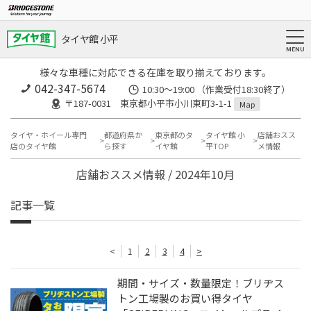
タイヤ館 小平
様々な車種に対応できる在庫を取り揃えております。
042-347-5674
10:30～19:00 （作業受付18:30終了）
〒187-0031 東京都小平市小川東町3-1-1
Map
タイヤ・ホイール専門
都道府県か
東京都のタ
タイヤ館 小
店舗おスス
店のタイヤ館
ら探す
イヤ館
平TOP
メ情報
店舗おススメ情報 / 2024年10月
記事一覧
<
1
2
3
4
>
期間・サイズ・数量限定！ブリヂス
トン工場製のお買い得タイヤ