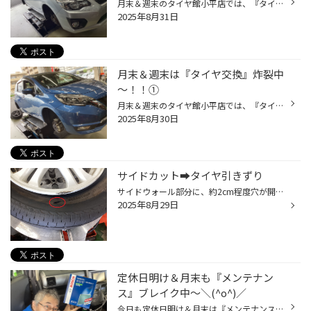
月末＆週末のタイヤ館小平店では、『タイヤ交換』が炸裂中～！！ まだまだ残暑が厳しいですが・・・(>_<) スタッフ全員、 水分補給をしっかりやって、頑張っていますヨ～＼(^o^)／ ◆インプレッサワゴン ✖ REGNO GR-XⅢ 205/55R16 91V ＆アライメント調整 ◆セレナ ✖ Playz PX-RVⅡ 195/65R15 91H ◆アク...
2025年8月31日
月末＆週末は『タイヤ交換』炸裂中
～！！①
月末＆週末のタイヤ館小平店では、『タイヤ交換』が炸裂中～！！ まだまだ残暑が厳しいですが・・・(>_<) スタッフ全員、 水分補給をしっかりやって、頑張っていますヨ～＼(^o^)／ ◆ノート ✖ REGNO GR-XⅢ 185/65R15 92H XL ＆アライメント調整 ◆アクア ✖ REGNO GR-XⅢ 175/65R15 84H ◆ハスラー ✖ ECO...
2025年8月30日
サイドカット➡タイヤ引きずり
サイドウォール部分に、約2cm程度穴が開いたタイヤが持ち込まれました・・・(◞‸◟) 外傷もあった為、タイヤの中もヒドイ状態になっているのが想像できます・・・(◞‸◟) この場合、サイドカットを起こしてからある程度走行したと推測されます・・・(◞‸◟) タイヤのサイドウォール部分に穴が開いています...
2025年8月29日
定休日明け＆月末も『メンテナン
ス』ブレイク中～＼(^o^)／
今日も定休日明け＆月末は『メンテナンス』ブレイク中～＼(^o^)／ 時期的に ”夏用のメンテナンス用品” が多くなっています(^_^)/ エアコン用品・添加剤・バッテリー 等々・・・ 例えば、エアコンフィルターを交換した場合のオプションとして・・・ ◆抗菌クリーン（車内消臭抗菌防カビ剤）￥3,300 ◆...