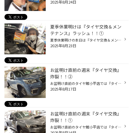
2025年8月24日
夏季休業明けは『タイヤ交換＆メン
テナンス』ラッシュ！！①
夏季休業明けの本日は『タイヤ交換＆メンテナンス』ラッシュでした～！！ ５日間休業でしたので、今日からまた全開で営業開始ですヨ～＼(^o^)／ 皆様のご来店お待ちしておりま～す(^_^)/ ◆ヴェルファイア ✖ REGNO GR-XⅢ TYPE-RV 235/50R18 101V XL ＆アライメント ◆バッテリー交換 エナジーウィズ ...
2025年8月23日
お盆明け直前の週末『タイヤ交換』
炸裂！！②
お盆明け直前のタイヤ館小平店では『タイヤ交換』が炸裂していま～す＼(^o^)／ お盆休みにクルマで帰省された方も多い事でしょう～(^_^)/ タイヤトラブルは、大丈夫でしたか～？？？ 帰ってからの点検もお忘れなく！！ ◆フォレスター ✖ ALENZA LX100 225/55R18 98V ◆ヴェゼル ✖ Playz PX-RVⅡ 215/55...
2025年8月17日
お盆明け直前の週末『タイヤ交換』
炸裂！！①
お盆明け直前のタイヤ館小平店では『タイヤ交換』が炸裂していま～す＼(^o^)／ お盆休みにクルマで帰省された方も多い事でしょう～(^_^)/ タイヤトラブルは、大丈夫でしたか～？？？ 帰ってからの点検もお忘れなく！！ ◆レヴォーグSTI ✖ REGNO GR-XⅢ 225/45R18 95W XL ◆スカイラインGT ✖ POTENZA S0...
2025年8月16日