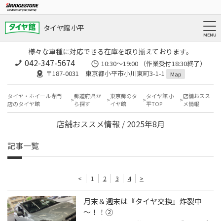
タイヤ館 小平
様々な車種に対応できる在庫を取り揃えております。
042-347-5674
10:30～19:00 （作業受付18:30終了）
〒187-0031 東京都小平市小川東町3-1-1
Map
タイヤ・ホイール専門
都道府県か
東京都のタ
タイヤ館 小
店舗おスス
店のタイヤ館
ら探す
イヤ館
平TOP
メ情報
店舗おススメ情報 / 2025年8月
記事一覧
<
1
2
3
4
>
月末＆週末は『タイヤ交換』炸裂中
～！！②