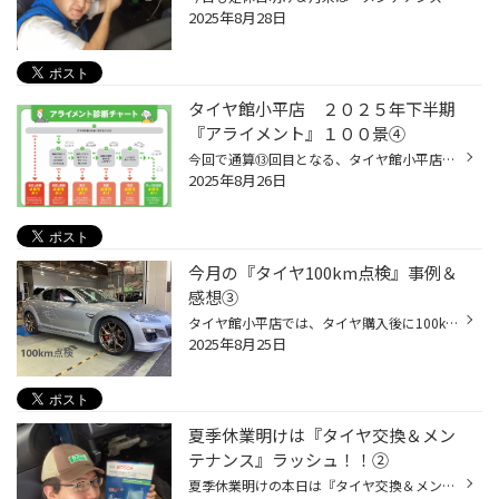
2025年8月28日
タイヤ館小平店 ２０２５年下半期
『アライメント』１００景④
今回で通算⑬回目となる、タイヤ館小平店恒例の人気企画？？？ 『アライメント』１００景シリーズの下半期がスタート(^_^)/ ２０２５年下半期④発目は・・・『スポーツ車』特集に決定～！！ では１０台を御紹介!(^^)! 少しだけ秋の気配を感じますな(>_<) ①台目 S2000 ②台目 WRX STI ③台目 スイフトSPO...
2025年8月26日
今月の『タイヤ100km点検』事例＆
感想③
タイヤ館小平店では、タイヤ購入後に100km程度走行したら最後の点検を行っています！！ これが通称『タイヤ100km点検』と言います(^_^)/ そしてその点検内容は・・・ ◆空気圧点検（空気圧のバラツキを修正） ◆トルク点検（ナット・ボルトの緩み確認） ◆タイヤワックス塗布（タイヤをキレイに清掃） ...
2025年8月25日
夏季休業明けは『タイヤ交換＆メン
テナンス』ラッシュ！！②
夏季休業明けの本日は『タイヤ交換＆メンテナンス』ラッシュでした～！！ ５日間休業でしたので、今日からまた全開で営業開始ですヨ～＼(^o^)／ お待たせしました～!(^^)! 皆様のご来店お待ちしておりま～す(^_^)/ ◆XV ✖ DUELER H/L850 225/45R18 98V ＆アライメント エアコンフィルター交換 ◆アウ...