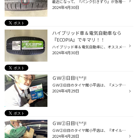
最近になって、『パンク引きずり』が急増中です((+_+)) そもそもパンク引きずりとは・・・ 空気が抜けた状態で走行をした場合、走行する距離やタイヤの状態にもよりますが、 タイヤが壊れてしまう現象です。タイヤの中にゴムの擦れたカスが発生します！！ 【①件目】大きな異物が刺さっていますが、...
2024年4月30日
ハイブリッド車＆電気自動車なら
『ECOPIA』でキマリ！！
ハイブリッド車＆電気自動車に、オススメのタイヤは『ECOPIA』です！！ 『ECOPIA』は、新車装着タイヤとしてもラインアップしていますし、 特に低燃費性能（転がり抵抗）が良いのが特徴になっています!(^^)! ◆リーフ ✖ ECOPIA NH200 205/55R16 91V ＆アライメント調整 ◆プリウス ✖ ECOPIA NH200 195...
2024年4月30日
ＧＷ③日目!(^^)!
ＧＷ③日目のタイヤ館小平店は、『メンテナンス＆点検関連』が多かったです！！ お出かけした後も『愛車点検』をしっかりと行ってあげましょう＼(^o^)／！！ エアコンフィルター交換（年1回交換推奨） ハブ防錆施工（タイヤ交換時・脱着時に推奨） エンジンオイル交換（3,000～5,000km毎に交換推奨）...
2024年4月29日
ＧＷ②日目!(^^)!
ＧＷ②日目のタイヤ館小平店は、『オイル交換＆脱着作業』が連チャンです！！ お出かけ前の準備ですかね～？？？当店ではオイル交換時に空気圧点検も同時に 行っておりますので、便利ですヨ～(^_^)/『無料安全点検』も実施中です！！ オイル交換①台目 オイル交換②台目 オイル交換③台目 オイル交換④台...
2024年4月28日