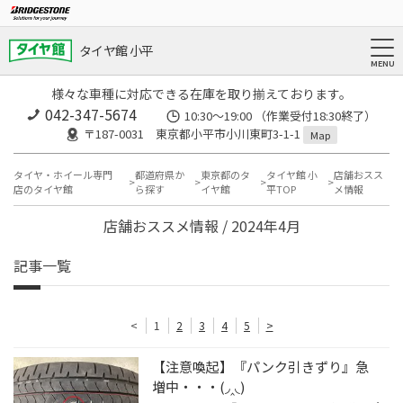
タイヤ館 小平
様々な車種に対応できる在庫を取り揃えております。
042-347-5674
10:30～19:00 （作業受付18:30終了）
〒187-0031 東京都小平市小川東町3-1-1
Map
タイヤ・ホイール専門
都道府県か
東京都のタ
タイヤ館 小
店舗おスス
店のタイヤ館
ら探す
イヤ館
平TOP
メ情報
店舗おススメ情報 / 2024年4月
記事一覧
<
1
2
3
4
5
>
【注意喚起】『パンク引きずり』急
増中・・・(◞‸◟)