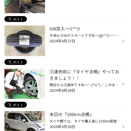
GW突入～!(^^)!
今年もＧＷがスタートですね～(@^^)/~~~ 今日は軽乗用車のタイヤ交換が多くありましたヨ～＼(^o^)／ そして、スタッドレスタイヤもまだまだありますね～(^_^)/ お出かけ前の『タイヤ点検』は、忘れていませんか～？？？ お出かけ途中や旅行先でトラブルにならないよう、事前にチェックをしておきま...
2024年4月27日
③連休前に『タイヤ点検』やってお
きましょう！！
明日から③連休ですね～＼(^o^)／ このままＧＷに突入する方もいるのでしょうか？？？ そして、お出かけ＆遠出＆ドライブ等をする方も多いのではないですか～？？？(^_^)！！ お出かけをするちょっとその前に！！『空気圧点検』忘れていませんか～(>_<) ◆時間が無かったので・・・ ◆先月、点検したし...
2024年4月26日
本日の『100km点検』
タイヤ館では、タイヤ購入後に100km程度走行したら最後の点検を行っています！！ これが通称『タイヤ100km点検』と言います(^_^)/ その点検内容は・・・ ◆空気圧点検（空気圧のバラツキを修正） ◆トルク点検（ナット・ボルトの緩み確認） ◆タイヤワックス塗布（キレイに清掃） 以上の３項目を実施...
2024年4月26日