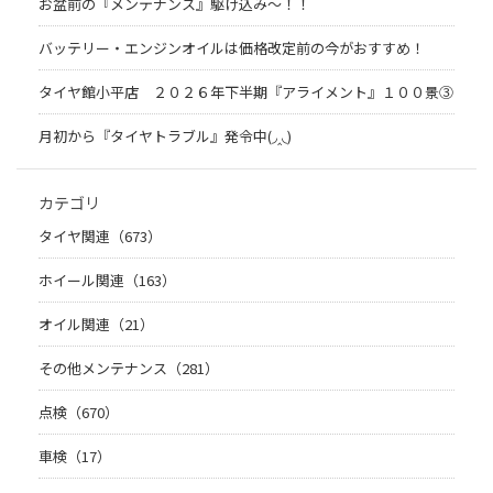
お盆前の『メンテナンス』駆け込み～！！
バッテリー・エンジンオイルは価格改定前の今がおすすめ！
タイヤ館小平店 ２０２６年下半期『アライメント』１００景③
月初から『タイヤトラブル』発令中(◞‸◟)
カテゴリ
タイヤ関連（673）
ホイール関連（163）
オイル関連（21）
その他メンテナンス（281）
点検（670）
車検（17）