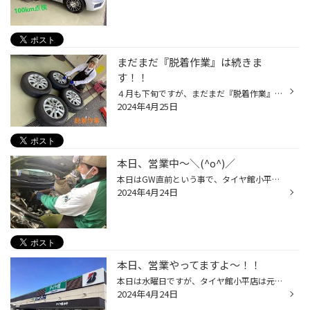
まだまだ『脱着作業』は続きま
す！！
４月も下旬ですが、まだまだ『脱着作業』は続いていますね！！ 恐らく、５月中旬～下旬までは続くのではないでしょうか？？？ この時期の作業は予約制になっていますので、WEB・店頭にてご予約下さい(^_^)/ 脱着作業①台目 脱着作業②台目 脱着作業③台目 脱着作業④台目 脱着作業⑤台目 タイヤ館小平店...
2024年4月25日
本日、営業中～＼(^o^)／
本日はGW直前という事で、タイヤ館小平店は、営業中で～す＼(^o^)／ お出かけ前の影響で？？？ エンジンオイル交換が急増中です＼(^o^)／ 遠出や高速道路を使用する前に『愛車点検』やっておきましょう(^_^)/ ①台目 ②台目 ③台目 ④台目 ⑤台目 便利でお得な『タイヤ館アプリ』が、イチオシですヨ～(^...
2024年4月24日
本日、営業やってますよ～！！
本日は水曜日ですが、タイヤ館小平店は元気に営業中で～す！！ ＧＷに突入する前に『愛車点検』をやっておきましょう(^_^)/ 皆様のご来店、スタッフ一同お待ちしております＼(^o^)／ ◆◇◆◇◆◇◆◇◆◇◆◇◆◇◆◇◆◇◆◇◆◇◆◇◆◇◆◇◆◇◆◇◆◇◆◇◆◇◆◇◆◇◆
2024年4月24日