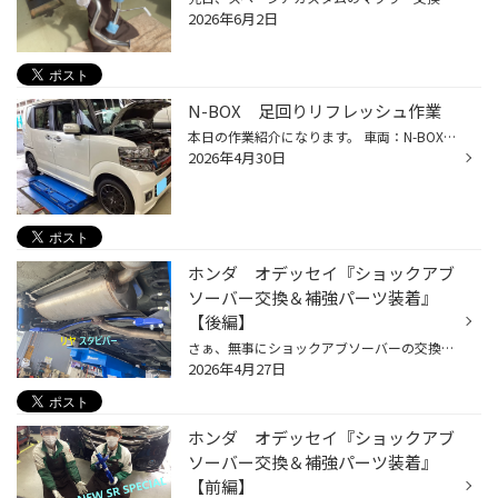
2026年6月2日
N-BOX 足回りリフレッシュ作業
本日の作業紹介になります。 車両：N-BOX 商品：KYB LOWFER SPORTS KID LKID JF1 お取付けのご紹介になります。 こちらが車輌入庫時の車高となります。 約55,000kmに近い走行距離となり 今回、足回りをリフレッシュの依頼がありKYBさんの商品で交換作業となります。 …こんな症状はございませんか？ ...
2026年4月30日
ホンダ オデッセイ『ショックアブ
ソーバー交換＆補強パーツ装着』
【後編】
さぁ、無事にショックアブソーバーの交換が終わったので、次はボディ補強パーツの 装着に取り掛かります(^_^)/ こちらも２名体制で作業を実施！！ まずは、スタビバーからスタート！！ 次にパワーブレースに着工！！ 【Rear Additional Sway Bar】 リヤのロールを抑えたい方にオススメ！！ 【Power ...
2026年4月27日
ホンダ オデッセイ『ショックアブ
ソーバー交換＆補強パーツ装着』
【前編】