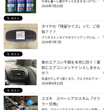
今年も暑～い夏がやってきますヨ～!(^^)! そして夏の定番メンテナンスと言えば・・・ WAKO'S『パワーエアコン』です！！ ◆冷却性能の向上 ◆燃費・静粛性の向上 が期待できる定番商品ですネ＼(^o^)／ 『R134a専用』＆『R1234yf専用』となっていて、旧型車から新型車までカバー(^_^)/ WAKO'S 『パワー...
2026年7月16日
タイヤの『残留サイズ』って、ご存
知？？？
ブリヂストンタイヤのラインアップには、一部『残留サイズ』という タイヤがカタログに小さくですが、掲載されています(^_^)/ これは新商品が発売になった場合、旧商品にはラインアップがあったが、新商品には ラインアップされなかった、通称『レアサイズ』の事を指しています(^_^)/ どういう基準...
2026年7月7日
車のエアコン不調を未然に防ぐ！夏
前にエアコンメンテナンスしません
か？
気温が少しずつ高くなり、クルマのエアコンを使用する機会も増えてきていると思います。 是非、夏本番を迎える前におクルマのエアコンのメンテナンスをしませんか？ 【より快適に♪今がおススメ！カーエアコンのメンテナンス】 ■エアコンガスクリーニング おクルマの経年劣化によって、エアコンの効...
2026年6月22日
スズキ スペーシアカスタム『マフ
ラー交換』
先日、スペーシアカスタムのマフラー交換を行いました～(^_^)/ 今回、装着するマフラーは・・・BLITZ『NUE-SPEC VS』！！ ◆108фオーバルデュアル ◆オールステンレスモデル ◆センター出し ◆車検対応 という特徴を持った人気モデルになっています＼(^o^)／ 光り輝く ”オールステンレスマフラー” がカ...