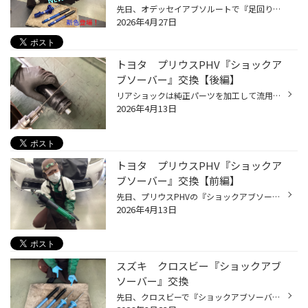
先日、オデッセイアブソルートで『足回りリフレッシュプラン』を行いました(^_^)/ そして、今回実施するメニューは・・・ ①KYB『NEW SR SPECIAL』（ショックアブソーバー）交換 ②CUSCO『ボディ補強パーツ』取り付け ③アライメント調整 盛り沢山の作業になっていますヨ～!(^^)! 今回はご紹...
2026年4月27日
トヨタ プリウスPHV『ショックア
ブソーバー』交換【後編】
リアショックは純正パーツを加工して流用する仕様になっている為、 純正の新品パーツを用意し、一部をカットして再利用します(^_^)/ エアソーで純正パーツを一部をカットし、テインのショックとドッキング！！ そして・・・FRONT＆REAR完成！ 最後に試乗にて、ステアリング＆異音チェックを行い、ア...
2026年4月13日
トヨタ プリウスPHV『ショックア
ブソーバー』交換【前編】
先日、プリウスPHVの『ショックアブソーバー』交換を行いました(^_^)/ 今回使用するのは・・・TEIN『ENDURA PRO PLUS』＼(^o^)／ 純正形状タイプ＆16段減衰力調整機能が搭載されているモデル!(^^)! 今回は、長年使用してきたショックアブソーバーのヘタリの為、交換という事でした！！ その為、ブッ...
2026年4月13日
スズキ クロスビー『ショックアブ
ソーバー』交換
先日、クロスビーで『ショックアブソーバー』の交換を行いました(^_^)/ 今回交換するショックは・・・KYB『NEW SRスペシャル』＼(^o^)／ 純正ショック同等品として人気のある、超ロングセラーの商品です!(^^)! 今回は、純正ショックの乗り心地改善を希望との事で交換しました(>_<) スーパーロングセ...