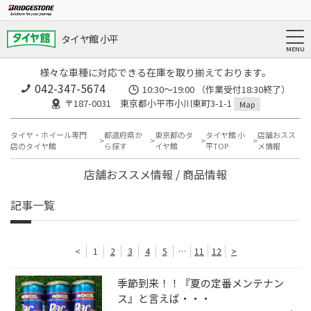
タイヤ館 小平
様々な車種に対応できる在庫を取り揃えております。
042-347-5674
10:30～19:00 （作業受付18:30終了）
〒187-0031 東京都小平市小川東町3-1-1
Map
タイヤ・ホイール専門
都道府県か
東京都のタ
タイヤ館 小
店舗おスス
店のタイヤ館
ら探す
イヤ館
平TOP
メ情報
店舗おススメ情報 / 商品情報
記事一覧
<
1
2
3
4
5
…
11
12
>
季節到来！！『夏の定番メンテナン
ス』と言えば・・・