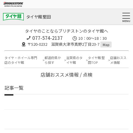
タイヤ館 堅田
タイヤのことならブリヂストンのタイヤ館へ
077-574-2137
10：00～18：30
〒520-0232 滋賀県大津市真野2丁目23-7
Map
タイヤ・ホイール専門
都道府県か
滋賀県のタ
タイヤ館 堅
店舗おスス
店のタイヤ館
ら探す
イヤ館
田TOP
メ情報
店舗おススメ情報 / 点検
記事一覧