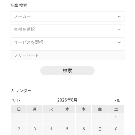
記事検索
カレンダー
2026年8月
7月 <
> 9月
日
月
火
水
木
金
土
1
2
3
4
5
6
7
8