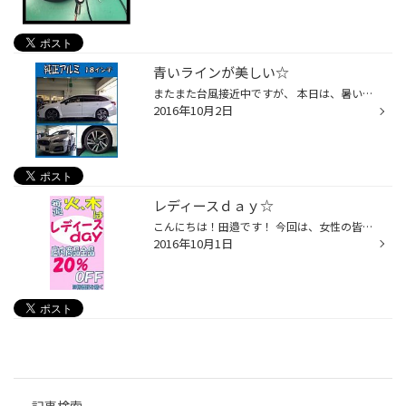
青いラインが美しい☆
またまた台風接近中ですが、 本日は、暑いくらいの良いお天気です！ 今回は、スバル【レヴォーグ】にアルミセット装着作業のご紹介です(*^-^*) こちらのお車のユーザー様は納車後、 1年半ほどでなんと8万kmほど走っておられます！ しかし、レヴォーグはまだまだ余裕の表情で、 100万kmくらいいけそ...
2016年10月2日
レディースｄａｙ☆
こんにちは！田邉です！ 今回は、女性の皆様にお知らせがございます！ ２０１６年１０月１日より、タイヤ館堅田店では、【レディースｄａｙ】を始めます!(^^)! 気になる曜日は、毎週火曜日、木曜日とさせて頂きます！ レディースｄａｙの特典ですが、 なんと!!! 店内商品を全品２０％ＯＦＦでご提供...
2016年10月1日