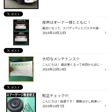
産声はオーナー様とともに！
最近になって、スパゲッティとパスタの違いを知りました・・・・・ こんにちは！田邉です！ 今回はスバルさんの【レヴォーグ】をカスタムさせて頂きました！ ちなみにグレードは排気量２.０のタイプです!(^^)! 作業内容は純正マフラーから、社外品マフラーへの交換です！ 社外品と言いましても、レ...
2016年10月22日
大切なメンテナンス☆
こんにちは！ 最近寒くなって布団から出にくくなってきましたね。 晩酌のビールとハイボールはほどほどに、そろそろ熱燗を解禁しようかと・・・・ どうも！田邉です！ 皆様、お車のエンジンオイルはいつ頃交換されましたか？ 交換目安は3000キロ～5000キロ走行後、または半年後と、距離を乗らなくて...
2016年10月14日
較正チェック!!!
こんにちは！田邉です！ 朝晩は少し肌寒いくらいで、ずいぶん秋らしくなってきましたね！ スポーツの秋、読書の秋と、いろいろな秋がありますが、 私の場合は断然、【食欲の秋】です!(^^)! ラーメン大好き人間ですので、お休みの度に麺をすすってます(*^-^*) 夏場のラーメンも美味しいですが、やは...
2016年10月7日