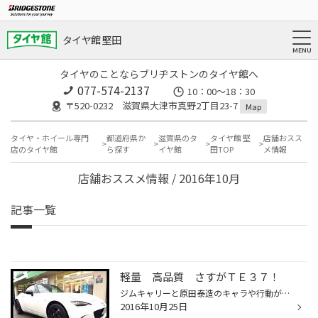
タイヤ館 堅田
タイヤのことならブリヂストンのタイヤ館へ
077-574-2137
10：00～18：30
〒520-0232 滋賀県大津市真野2丁目23-7
Map
タイヤ・ホイール専門
都道府県か
滋賀県のタ
タイヤ館 堅
店舗おスス
店のタイヤ館
ら探す
イヤ館
田TOP
メ情報
店舗おススメ情報 / 2016年10月
記事一覧
軽量 高品質 さすがＴＥ３７！
ジムキャリーと原田泰造のキャラや行動がかなり似ていると思うのは私だけでしょうか？ どうも田邉です！ 本日は雨降りのお天気です。 冬になると、この雨が雪へと変わり、夏タイヤでの走行は危険ですので冬タイヤが必要となりますが、皆様準備はされましたか？ まだの方は早めの準備がオススメです...
2016年10月25日