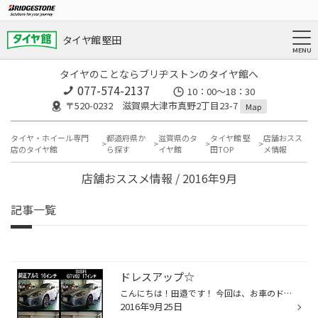
タイヤ館 堅田
タイヤのことならブリヂストンのタイヤ館へ
077-574-2137
10：00～18：30
〒520-0232 滋賀県大津市真野2丁目23-7
Map
タイヤ・ホイール専門
都道府県か
滋賀県のタ
タイヤ館 堅
店舗おスス
店のタイヤ館
ら探す
イヤ館
田TOP
メ情報
店舗おススメ情報 / 2016年9月
記事一覧
ドレスアップ☆
こんにちは！田邉です！ 今回は、お車のドレスアップ＆走行性アップのご紹介です。 車種は人気のコンパクトカー、現行のデミオです！ こちらのお車の純正ホイールサイズは１６インチです・・・・・が！ 今回は１インチアップの１７インチでアルミセットを装着させて頂きました！ 見た目だけでなく、...
2016年9月25日