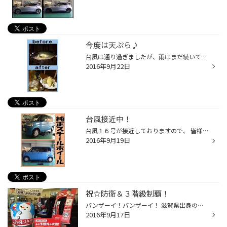
今度は天ぷら♪
台風は通り過ぎましたが、雨はまだ続いていますね。 当店の【雨の日フェア】は９月３０日までとなっております！ 雨の日のご購入で普段よりお得に、お買い物が出来ちゃいますので 是非、ご来店下さい！ どうも、田邉です！ 先日のお休みは台風通過の翌日ということで、 あいにくのお天気でしたが、...
2016年9月22日
台風接近中！
台風１６号が接近しておりますので、 皆様、十分注意して下さいね！ さて今回は、ダイハツのタントにアルミセットを装着させて頂きました(^^♪ もともと、純正のスチールホイール【鉄製】の１３インチを装着されていたのですが、 今回は１インチアップの１４インチのアルミホイールを選んで頂きまし...
2016年9月19日
祝☆防衛＆３階級制覇！
バンザーイ！バンザーイ！ 滋賀県出身のボクサー、山中選手１１度目の防衛成功！！！ そして、長谷川選手３階級制覇達成！！！ おめでとうございます!(^^)! ２試合ともＫＯ勝利！ これぞボクシング！と感動する熱い試合でしたね！ チャンピオンにパワーを頂いて、ヤル気満々の田邉です！ さてさて、...
2016年9月17日