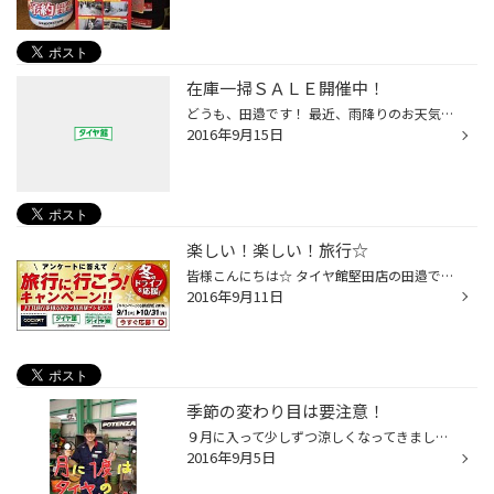
在庫一掃ＳＡＬＥ開催中！
どうも、田邉です！ 最近、雨降りのお天気が多くなっておりますが 皆様、愛車のワイパーやタイヤの溝は大丈夫ですか？ 他にもバッテリーやエアコンフィルターなど夏場に激しく消耗してしまう部品もありますが、 そんなお車の安全点検は無料で行っておりますので、当店にお任せ下さい(*^^)v そして!!...
2016年9月15日
楽しい！楽しい！旅行☆
皆様こんにちは☆ タイヤ館堅田店の田邉です！ 只今、コクピット・タイヤ館で【旅行に行こう!キャンペーン!!】実施中です！ 簡単なアンケートにお答え頂くと、抽選で旅行券なんと１０万円分が当たります! いいですね！旅行(*^-^*) これからの季節は食べ物も美味しくて、温泉なんかも行きたいですよね...
2016年9月11日
季節の変わり目は要注意！
９月に入って少しずつ涼しくなってきましたね☆ どうも田邉です。 これから秋➡冬と気温がどんどん下がっていき あっという間にコタツの季節がやって来ますね!(^^)! そんな季節の変わり目に注意して頂きたいのが、タイヤの空気圧なんです！ 皆様ご存知でしたか？ 実は、気温が下がるとタイヤの空気圧...
2016年9月5日