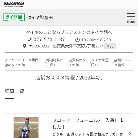
タイヤ館 堅田
タイヤのことならブリヂストンのタイヤ館へ
077-574-2137
10：00～18：30
〒520-0232 滋賀県大津市真野2丁目23-7
Map
タイヤ・ホイール専門
都道府県か
滋賀県のタ
タイヤ館 堅
店舗おスス
店のタイヤ館
ら探す
イヤ館
田TOP
メ情報
店舗おススメ情報 / 2022年4月
記事一覧
ワコーズ フューエル2 入荷しま
した！
どうも！田邉です！ 今回は和光ケミカルさんの燃料系添加剤のフューエル2が入荷しましたのでご紹介。 従来から人気のフューエル1という商品もあるのですが、1と2でどう違うの？ということなのですが・・・ ザックリ言うと1はシャンプー、2はコンディショナー(リンス)。 フューエル1で燃料系統を洗浄...