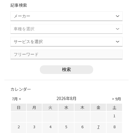
記事検索
カレンダー
2026年8月
7月 <
> 9月
日
月
火
水
木
金
土
1
2
3
4
5
6
7
8