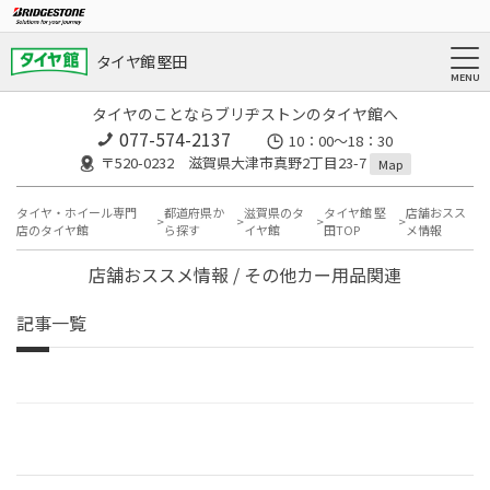
タイヤ館 堅田
タイヤのことならブリヂストンのタイヤ館へ
077-574-2137
10：00～18：30
〒520-0232 滋賀県大津市真野2丁目23-7
Map
タイヤ・ホイール専門
都道府県か
滋賀県のタ
タイヤ館 堅
店舗おスス
店のタイヤ館
ら探す
イヤ館
田TOP
メ情報
店舗おススメ情報 / その他カー用品関連
記事一覧