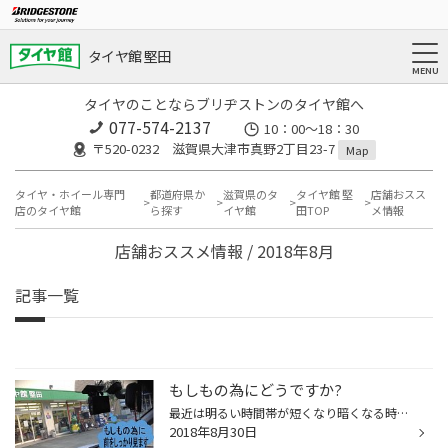
タイヤ館 堅田
タイヤのことならブリヂストンのタイヤ館へ
077-574-2137
10：00～18：30
〒520-0232 滋賀県大津市真野2丁目23-7
Map
タイヤ・ホイール専門
都道府県か
滋賀県のタ
タイヤ館 堅
店舗おスス
店のタイヤ館
ら探す
イヤ館
田TOP
メ情報
店舗おススメ情報 / 2018年8月
記事一覧
もしもの為にどうですか?
最近は明るい時間帯が短くなり暗くなる時間が早くなってきていますね。 少しずつ秋が近づいてきてるようです。 タイヤ館堅田スタッフの大岡です。 最近のニュースで道路の逆走や煽り運転による事故などが上がっていたりしてます。 そのため、ドライブレコーダーの需要はまだまだあるようです。 ドラ...
2018年8月30日