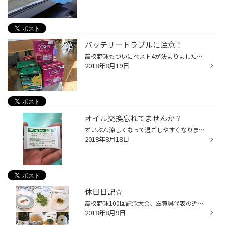
バッテリートラブルに注意！
高校野球もついにベスト4が決まりました！ 近江高校の試合ですが、惜しかったですね！ 最後まで何が起こるかわからない高校野球はやっぱり熱くなります！ どうも！田邉です！ 今回はバッテリーのお話です。 エアコンをガンガン使うこの季節。 当然車のバッテリーへの負担は大きいのですが、 残念な...
2018年8月19日
オイル交換忘れてませんか？
ずいぶん涼しくなって過ごしやすくなりましたが、 気象庁の情報によりますと、来週には暑さが戻ってくるようです・・・ どうも！田邉です！ それにしても今年の高校野球は盛り上がってますね(#^^#) どのチームも頑張ってほしいですね！ さて、お盆休みにお車でお出かけされた方もたくさんおられると...
2018年8月18日
休日日記☆
高校野球100回記念大会、滋賀県代表の近江高校ですが、 智辯和歌山との試合、見事勝ちましたね(#^^#) 次の試合も強豪校の前橋育英との戦いですので、見逃せませんね！ どうも！田邉です！ 先日、お休みを頂きまして、知り合いが大阪でやっているフレンチのお店に行ってきました！ 本格的なコース料...
2018年8月9日