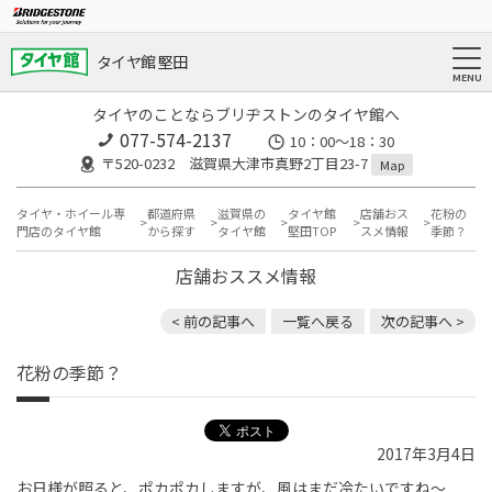
タイヤ館 堅田
タイヤのことならブリヂストンのタイヤ館へ
077-574-2137
10：00～18：30
〒520-0232 滋賀県大津市真野2丁目23-7
Map
タイヤ・ホイール専
都道府県
滋賀県の
タイヤ館
店舗おス
花粉の
門店のタイヤ館
から探す
タイヤ館
堅田TOP
スメ情報
季節？
店舗おススメ情報
< 前の記事へ
一覧へ戻る
次の記事へ >
花粉の季節？
2017年3月4日
お日様が照ると、ポカポカしますが、風はまだ冷たいですね～