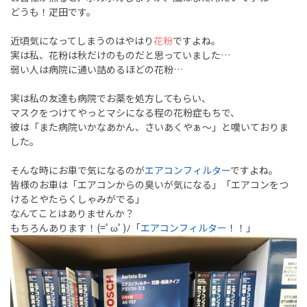
どうも！疋田です。
近頃気になってしまうのはやはり
花粉
ですよね。
実は私、花粉は秋だけのものだと思っていました…
弱い人は病院に通い詰めるほどの花粉…
実は私の友達も病院でお薬を処方してもらい、
マスクをつけてやっとマシになる程の花粉症もちで、
彼は「また病院いかなあかん、さいあくやぁ～」と嘆いておりま
した。
そんな時にお車で気になるのが
エアコンフィルター
ですよね。
皆様のお車は「エアコンからの臭いが気になる」「エアコンをつ
けるとやたらくしゃみがでる」
なんてことはありませんか？
もちろんあります！(=ﾟωﾟ)ﾉ「
エアコンフィルター
！！」