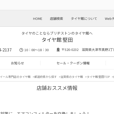
HOME
店舗検索
タイヤ館について
Web
タイヤのことならブリヂストンのタイヤ館へ
タイヤ館 堅田
4-2137
〒520-0232 滋賀県大津市真野2丁目
10：00～18：30
お知らせ
セール・クーポン情報
イール専門店のタイヤ館
都道府県から探す
滋賀県のタイヤ館
タイヤ館 堅田TOP
店舗おススメ情報
症対策に、エアコンフィルターを交換しましょう！