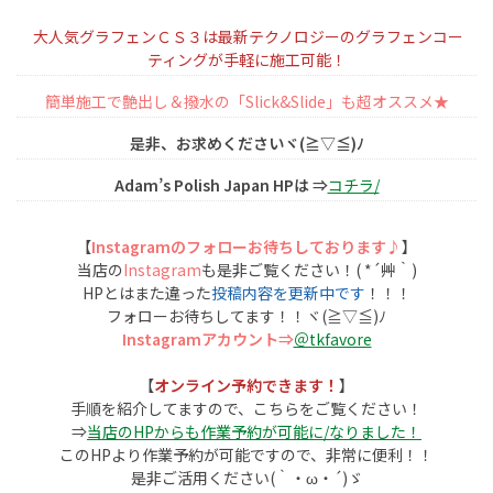
大人気グラフェンＣＳ３は最新テクノロジーのグラフェンコー
ティングが手軽に施工可能！
簡単施工で艶出し＆撥水の「Slick&Slide」も超オススメ★
是非、お求めくださいヾ(≧▽≦)ﾉ
Adam’s Polish Japan HPは ⇒
コチラ/
【
Instagramのフォローお待ちしております♪
】
当店の
Instagram
も是非ご覧ください！( *´艸｀)
HPとはまた違った
投稿内容を更新中です
！！！
フォローお待ちしてます！！ヾ(≧▽≦)ﾉ
Instagramアカウント⇒
＠tkfavore
【
オンライン予約できます！
】
手順を紹介してますので、こちらをご覧ください！
⇒
当店のHPからも作業予約が可能に/なりました！
このHPより作業予約が可能ですので、非常に便利！！
是非ご活用ください(｀・ω・´)ゞ