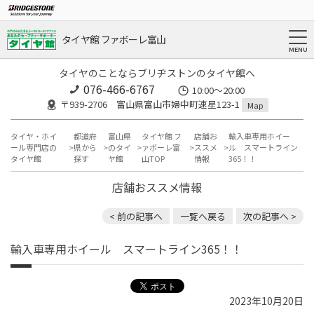
タイヤ館 ファボーレ富山
タイヤのことならブリヂストンのタイヤ館へ
076-466-6767
10:00～20:00
〒939-2706 富山県富山市婦中町速星123-1
Map
タイヤ・ホイ
都道府
富山県
タイヤ館 フ
店舗お
輸入車専用ホイー
ール専門店の
県から
のタイ
ァボーレ富
ススメ
ル スマートライン
タイヤ館
探す
ヤ館
山TOP
情報
365！！
店舗おススメ情報
< 前の記事へ
一覧へ戻る
次の記事へ >
輸入車専用ホイール スマートライン365！！
2023年10月20日