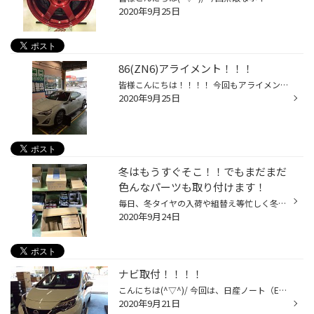
2020年9月25日
86(ZN6)アライメント！！！
皆様こんにちは！！！！ 今回もアライメントです。 86（ZN6)です(^▽^)/ 今回の86はフロント（トウ、キャンバー）リア(トウ）の 6か所調整できます。 調整前と調整後のデータです。 キレイに調整できました(^▽^)/ 真っすぐに走らないなー(~_~;)と感じる方 アライメントがズレている恐れがありますよ(...
2020年9月25日
冬はもうすぐそこ！！でもまだまだ
色んなパーツも取り付けます！
毎日、冬タイヤの入荷や組替え等忙しく冬の準備をさせていただいています！！ その中でもまだまだ、GTパーツや電装品なども入荷中！！！ 車高調やナビやLEDなど！！ たくさんのご用命ありがとうございます！！ 冬タイヤはもちろんですが、このようなパーツもいつでもご相談ください！！ 夏タイヤの...
2020年9月24日
ナビ取付！！！！
こんにちは(^▽^)/ 今回は、日産ノート（E12）ナビ取付です。 今回の商品はパナソニックのCN-RE06WDです。 高速道路での、逆走検知警告 / 逆走注意アラーム 信号情報活用運転支援システム、高度化光ビーコン対応 道路標識情報を知らせる 安心運転サポート リアルで分かりやすい地図画面、3D交差点 ナ...
2020年9月21日