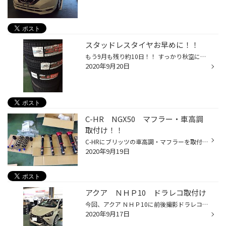
スタッドレスタイヤお早めに！！
もう9月も残り約10日！！ すっかり秋空になり涼しい日々を過ごせています！ ということは・・・ 冬はもうすぐそこ！！！ 当店でもスタッドレスをお求めいただくお客様が連日いらしております！ 冬の準備は早めにしておいた方がいいですよ！！ ラニーニャ現象※海面水温が低下する現象 も発生している...
2020年9月20日
C-HR NGX50 マフラー・車高調
取付け！！
C-HRにブリッツの車高調・マフラーを取付けしたのでご紹介！！ 取付けた商品はこちら！ 車高調 ⇒BLITZ-ブリッツ‐ DAMPER ZZ-R マフラー⇒BLITZ-ブリッツ‐ NUR VSR Quad マフラーエンドのチタンカラーがかっこいいです♪ さて取付けです！！ まずはノーマル状態 ノーマルは片側出しでなんとも寂しい印...
2020年9月19日
アクア ＮＨＰ10 ドラレコ取付け
今回、アクア ＮＨＰ10に前後撮影ドラレコをお取り付け！！ Ｇｓエアロがかっこいい！！ 取付けたのはコムテック ＺＤＲ015 当店ではコムテック、ケンウッド、ユピテルの3社が特に販売・取付けが多いですね！ 特にコムテックはＳＤカードのフォーマット不要モデルがおすすめです！ 定期的なＳＤカー...
2020年9月17日