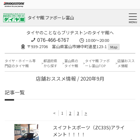
タイヤ館 ファボーレ富山
タイヤのことならブリヂストンのタイヤ館へ
076-466-6767
10:00～20:00
〒939-2706 富山県富山市婦中町速星123-1
Map
タイヤ・ホイール専
都道府県
富山県の
タイヤ館 ファボ
店舗おスス
門店のタイヤ館
から探す
タイヤ館
ーレ富山TOP
メ情報
店舗おススメ情報 / 2020年9月
記事一覧
<
1
2
3
>
スイフトスポーツ（ZC33S)アライ
メント！！！！