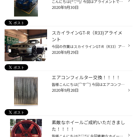
こんにちは(^▽^)/ 今回はアライメントです。 スイフトスポーツ（ZC33S）です。 今回は車高調を入れたためアライメント！！！ スイフトはフロント（トウ）のみ調整できます。 左側のタイヤが外に開いている状態です(~_~;) 左に向いたのを正式な数値に調整します。 完成です！！！ 今回は左フロントの...
2020年9月30日
スカイラインGT-R（R33)アライメ
ント
今回の作業はスカイラインGT-R（R33）アライメント(^▽^)/ カッコいいですね(*'▽') 作業風景です。 固着していてとても大変でした(~_~;) このお車はフロント（トウ）リア（トウ、キャンバー）調整できます。 調整終了(^▽^)/ ・ハンドルが取られる、ブレーキを踏むと車が曲がっていく・ハンドルのセン...
2020年9月29日
エアコンフィルター交換！！！！
皆様こんにちは(⌒∇⌒) 今回はエアコンフィルターです。 これを見てください！！！ 汚れがとてもすごいですね(~_~;) このままだと汚い空気を吸うことになりますね。 エアコンの風量も落ちるので結果としてエアコンの効きが悪くなってしまいます・・・。 ↓こちらが新品です！！↓ 新品とこんなにもちが...
2020年9月28日
素敵なホイールご成約いただきまし
た！！！！
皆様こんにちは(^▽^)/ 今回素敵なホイールをご成約いただきました。 その名もレイズ ボルクレーシングTE37サーガです。 ラインナップは17・18インチです。 一般的なホイールは鋳造（ちゅうぞう）ホイール というものなのですが こちらの商品は鍛造（たんぞう）ホイールといい 鍛造ホイールの特徴は ...