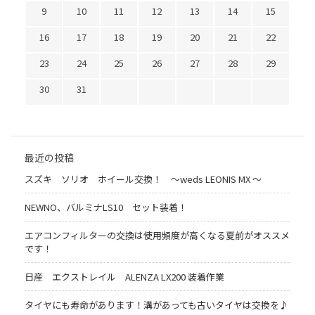
9
10
11
12
13
14
15
16
17
18
19
20
21
22
23
24
25
26
27
28
29
30
31
最近の投稿
スズキ ソリオ ホイール交換！ 〜weds LEONIS MX 〜
NEWNO、バルミナLS10 セット装着！
エアコンフィルターの交換は使用頻度が高くなる夏前がオススメ
です！
日産 エクストレイル ALENZA LX200 装着作業
タイヤにも寿命があります！溝があっても古いタイヤは交換を♪