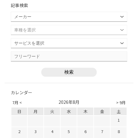
記事検索
カレンダー
2026年8月
7月 <
> 9月
日
月
火
水
木
金
土
1
2
3
4
5
6
7
8