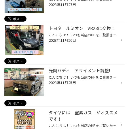
2023年11月27日
トヨタ ルミオン VRX3に交換！
こんにちは！ いつも当店のHPをご覧頂きありがとうございます！ 本日は ルミオン の新品タイヤ交換をご紹介！ 交換前は2018年製造の冬タイヤで溝がありません！ 使用限界をあらわすプラットホームが露出しています 店内には分かりやすい模型もあります(^-^) 凍結路面を安心して走行できないような状...
2023年11月26日
光岡バディ アライメント調整❗️
こんにちは！ いつも当店のHPをご覧頂きありがとうございます！ 本日は 光岡 バディのアライメント調整をご紹介！ アメ車ルックで迫力のある顔つきが 最高にかっこいい❗️ 光岡 バディはフロント、リアトゥが調整できます！ 基準値から数値がズレていたので基準値内に調整しました❗️ またのご来店...
2023年11月25日
タイヤには 窒素ガス がオススメ
です！
こんにちは！ いつも当店のHPをご覧いただきありがとうございます！ 当店ではタイヤの中に入れるのは 空気 と 窒素ガス の2種類からお選びいただけます(^-^) 風船と同じようにタイヤの空気は時間が経つと自然に抜けていきます 1ヶ月で約5％も抜けているんです(゜o゜) タイヤの空気圧が適正でないと...