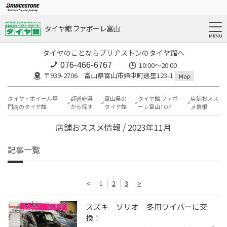
タイヤ館 ファボーレ富山
タイヤのことならブリヂストンのタイヤ館へ
076-466-6767
10:00～20:00
〒939-2706 富山県富山市婦中町速星123-1
Map
タイヤ・ホイール専
都道府県
富山県の
タイヤ館 ファボ
店舗おスス
門店のタイヤ館
から探す
タイヤ館
ーレ富山TOP
メ情報
店舗おススメ情報 / 2023年11月
記事一覧
<
1
2
3
>
スズキ ソリオ 冬用ワイパーに交
換！