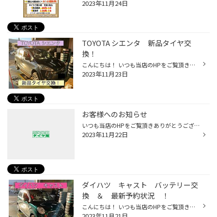
2023年11月24日
TOYOTA シエンタ 新品タイヤ交
換！
こんにちは！ いつも当店のHPをご覧頂きありがとうございます！ 本日は シエンタ の新品タイヤ交換をご紹介！ タイヤ交換でご来店のお客様の冬タイヤを点検したところ 5年使用していて溝が少なくなっていました 冬タイヤは新品から50％減ると冬タイヤとして使用できません 凍結路面を安心して走行し...
2023年11月23日
お客様へのお知らせ
いつも当店のHPをご覧頂きありがとうございます。 連日沢山のお客様にご来店頂きまして 誠にありがとうございます。 ご来店いただいたお客様の対応の為 電話が大変繋がりにくい状況となっております。 ご迷惑をお掛けし申し訳ございません。 当店のHPよりWEB予約も可能ですので、 是非ご利用くださ...
2023年11月22日
ダイハツ キャスト バッテリー交
換 ＆ 最新予約状況 ！
こんにちは！ いつも当店のHPをご覧頂きありがとうございます！ 本日は ダイハツ キャスト のバッテリー交換作業をご紹介！ バッテリー上がりが起きてご来店のお客様です！ 当店に在庫があるバッテリーだったのですぐに交換作業に入ります！ アイドリングストップ車用バッテリー エコロングセーブ I...
2023年11月21日