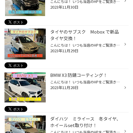
こんにちは！ いつも当店のHPをご覧頂きありがとうございます！ 本日は スズキ ソリオ のワイパー交換作業をご紹介！ 実はタイヤと同じようにワイパーにも冬用があるんです！ 通常のワイパーとの違いは凍結防止のためブレードの金属部分を ゴムで覆っているところ！ ワイパーが凍ってしまうとしっか...
2023年11月30日
タイヤのサブスク Mobox で新品
タイヤ交換！
こんにちは！ いつも当店のHPをご覧頂きありがとうございます！ 本日は トヨタ ヴィッツ の新品タイヤ交換をご紹介！ Mobox とはブリヂストンが提案するタイヤとメンテナンスの 新しい買い方の事です！！ いわゆる サブスク です！ 性能がいいタイヤが欲しいけど予算が、、、 なんてお客様にピッタ...
2023年11月29日
BMW X3 防錆コーティング！
こんにちは！ いつも当店のHPをご覧頂きありがとうございます！ 本日は BMW X3 の防錆コーティング作業をご紹介！ 防錆コーティングは冬前の今の時期がベストタイミング(｀・ω・´)ゞ 錆びは進行するとパーツの欠損にもつながります！ しっかり予防が大事ですね★ 仕上がりは無色透明で違いが分から...
2023年11月28日
ダイハツ ミライース 冬タイヤ、
ホイールset取り付け！
こんにちは！ いつも当店のHPをご覧頂きありがとうございます！ 本日は ミライース の冬タイヤ、ホイール装着作業をご紹介！ 冬タイヤ、ホイールをお持ちではなかったので セットでご購入いただきました！ ホイールは プレオL5 お求めやすいお手頃価格なホイール★ テカテカでかっこいい～ヽ(^o^)丿 ...