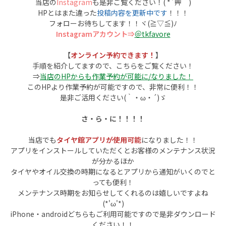
当店の
Instagram
も是非ご覧ください！( *´艸｀)
HPとはまた違った
投稿内容を更新中です
！！！
フォローお待ちしてます！！ヾ(≧▽≦)ﾉ
Instagramアカウント⇒
＠tkfavore
【
オンライン予約できます！
】
手順を紹介してますので、こちらをご覧ください！
⇒
当店のHPからも作業予約が可能に/なりました！
このHPより作業予約が可能ですので、非常に便利！！
是非ご活用ください(｀・ω・´)ゞ
さ・ら・に！！！！
当店でも
タイヤ館アプリが使用可能
になりました！！
アプリをインストールしていただくとお客様のメンテナンス状況
が分かるほか
タイヤやオイル交換の時期になるとアプリから通知がいくのでと
っても便利！
メンテナンス時期をお知らせしてくれるのは嬉しいですよね
(*'ω'*)
iPhone・androidどちらもご利用可能ですので是非ダウンロード
ください！！