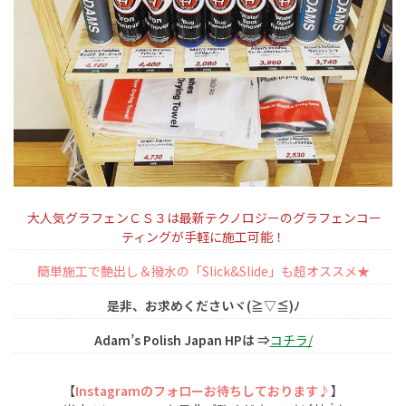
大人気グラフェンＣＳ３は最新テクノロジーのグラフェンコー
ティングが手軽に施工可能！
簡単施工で艶出し＆撥水の「Slick&Slide」も超オススメ★
是非、お求めくださいヾ(≧▽≦)ﾉ
Adam’s Polish Japan HPは ⇒
コチラ/
【
Instagramのフォローお待ちしております♪
】