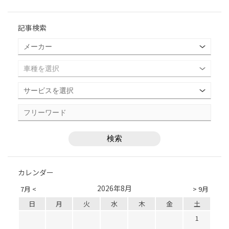
記事検索
カレンダー
2026年8月
7月 <
> 9月
日
月
火
水
木
金
土
1