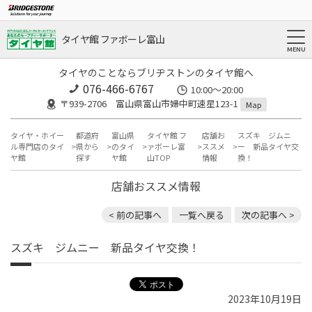
タイヤ館 ファボーレ富山
タイヤのことならブリヂストンのタイヤ館へ
076-466-6767
10:00～20:00
〒939-2706 富山県富山市婦中町速星123-1
Map
タイヤ・ホイー
都道府
富山県
タイヤ館 フ
店舗お
スズキ ジムニ
ル専門店のタイ
県から
のタイ
ァボーレ富
ススメ
ー 新品タイヤ交
ヤ館
探す
ヤ館
山TOP
情報
換！
店舗おススメ情報
< 前の記事へ
一覧へ戻る
次の記事へ >
スズキ ジムニー 新品タイヤ交換！
2023年10月19日