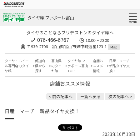
タイヤ館 ファボーレ富山
タイヤのことならブリヂストンのタイヤ館へ
076-466-6767
10:00～20:00
〒939-2706 富山県富山市婦中町速星123-1
Map
タイヤ・ホイー
都道府
富山県
タイヤ館 フ
店舗お
日産 マーチ
ル専門店のタイ
県から
のタイ
ァボーレ富山
ススメ
新品タイヤ交
ヤ館
探す
ヤ館
TOP
情報
換！
店舗おススメ情報
< 前の記事へ
一覧へ戻る
次の記事へ >
日産 マーチ 新品タイヤ交換！
2023年10月18日