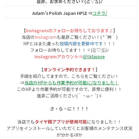
是非、お求めくださいヾ(≧▽≦)ﾉ
Adam’s Polish Japan HPは ⇒
コチラ/
【
Instagramのフォローお待ちしております♪
】
当店の
Instagram
も是非ご覧ください！( *´艸｀)
HPとはまた違った
投稿内容を更新中です
！！！
フォローお待ちしてます！！ヾ(≧▽≦)ﾉ
Instagramアカウント⇒
＠tkfavore
【
オンライン予約できます！
】
手順を紹介してますので、こちらをご覧ください！
⇒
当店のHPからも作業予約が可能に/なりました！
このHPより作業予約が可能ですので、非常に便利！！
是非ご活用ください(｀・ω・´)ゞ
さ・ら・に！！！！
当店でも
タイヤ館アプリが使用可能
になりました！！
アプリをインストールしていただくとお客様のメンテナンス状況
が分かるほか