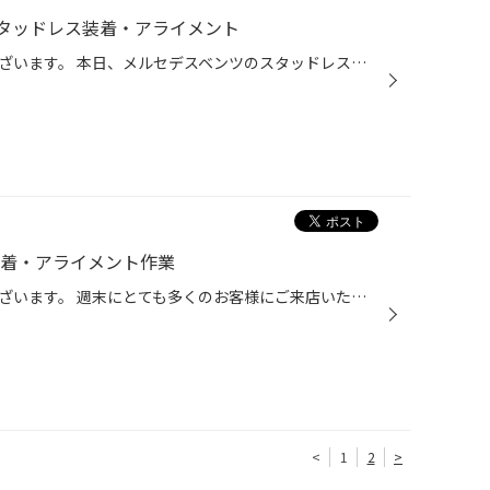
 スタッドレス装着・アライメント
いつもご覧いただきありがとうございます。 本日、メルセデスベンツのスタッドレスタイヤ交換 アライメント作業を実施致しました(*^ω^*) タイヤはブリザック最高性能の ブリザックVRX2を装着です！！ お車の走行距離は3万キロ台とそんなに走られて いませんでしたが、タイヤ角度が適正値より 若干ズ...
装着・アライメント作業
いつもご覧いただきありがとうございます。 週末にとても多くのお客様にご来店いただき タイヤご購入やお見積もりのご依頼など誠にありがとうございました。 まだまだ今月末までスタッドレス商談会を開催しておりますので お見積もりなどその他お問い合わせなどお気軽にお越しください(*^ω^*) 本日...
<
1
2
>