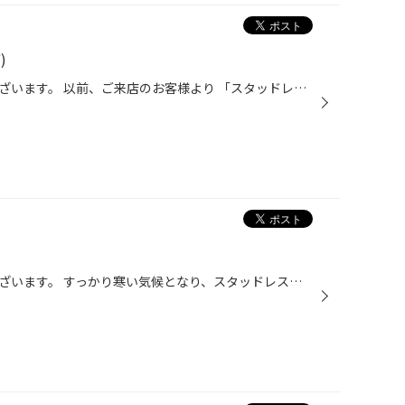
)
いつもご覧いただきありがとうございます。 以前、ご来店のお客様より 「スタッドレスタイヤのアルミホイールも 見た目のいいホイールがいい」 ということで数種類のホイールから お選びいただきこちらのホイールを お選びいただきました(´∀｀) ワーク セプティモG01+ お車のボディカラーが濃いめの...
いつもご覧いただきありがとうございます。 すっかり寒い気候となり、スタッドレスタイヤ交換作業や 作業予約のお問い合わせも増えてきました。 冬時期に合わせてスタッドレスはもちろんですが タイヤと同時にホイールもお探しという方も いらっしゃるかと思います(*^ω^*) 当店ではスムーズにホイー...