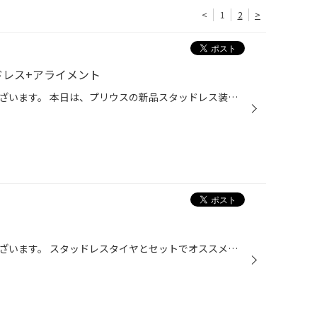
<
1
2
>
ドレス+アライメント
いつもご覧いただきありがとうございます。 本日は、プリウスの新品スタッドレス装着作業 アライメント作業実施致しました(*^ω^*) ご購入いただきました スタッドレスタイヤはブリヂストンアイスパートナー2 ブリヂストンスタッドレスの特徴である 発泡ゴムを使用し、雪・氷の道でも しっかり効き、...
いつもご覧いただきありがとうございます。 スタッドレスタイヤとセットでオススメの アルミホイールのご紹介です(´∀｀) ブリヂストン アルミホイールバルミナT10 カラー ブラック×サイドマシニング 写真の大きさは17inchですが^o^ アクア、ノートにオススメの 15inchサイズをご用意しております(*^...