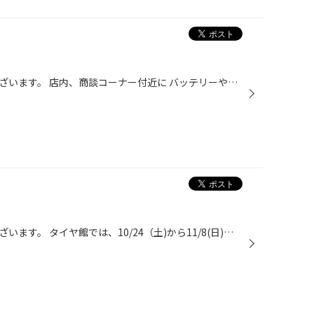
いつもご覧いただきありがとうございます。 店内、商談コーナー付近に バッテリーやエアコンフィルターその他カー用品の アウトレットコーナーを作成しました(*^ω^*) サイズや適合が合わないと取付が 難しい商品もありますが 購入後すぐお使いいただける メンテナンス商品もございます^_^ 詳しい価...
いつもご覧いただきありがとうございます。 タイヤ館では、10/24（土)から11/8(日)まで 集中得市を開催中です(´∀｀) 11月半ばに突入する前の お得にスタッドレスタイヤを購入いただける 売り出し期間となっております(*^ω^*) スタッフ日記で何度か掲載させていただきました 軽自動車用アルミホイー...