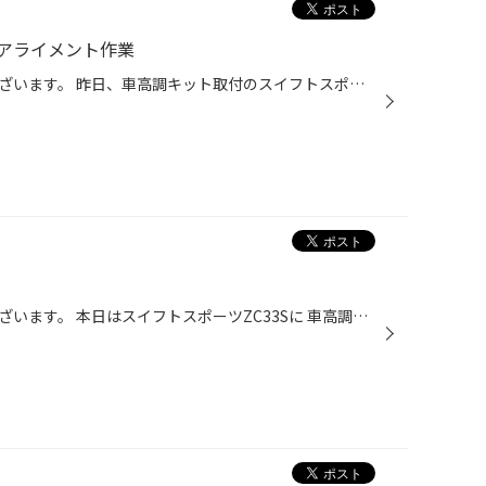
アライメント作業
いつもご覧いただきありがとうございます。 昨日、車高調キット取付のスイフトスポーツの 慣らし走行後の車高調整とアライメント作業を 実施致しました(*^ω^*) お客様から乗り心地も満足のようで リアの車高を再度調整後 アライメントもしっかり適正値へ修正致しました。 これでますますスイフトス...
いつもご覧いただきありがとうございます。 本日はスイフトスポーツZC33Sに 車高調取付を実施致しました(*^ω^*) お取付しました車高調は当店でも 多くのお車にご装着いただいてる TEIN FLEXZです 全長調整式で手軽に車高調整ができ 16段階からお好みの減衰力(乗り心地)へ調整可能 フロント、リアと...