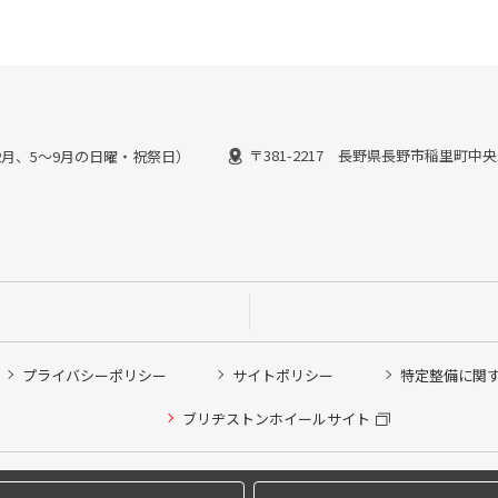
〒381-2217 長野県長野市稲里町中央
:00(1~2月、5～9月の日曜・祝祭日）
プライバシーポリシー
サイトポリシー
特定整備に関
ブリヂストンホイールサイト
他ピット作業の予約
希望のクローク契約会員の方はこちらを選択ください
Copyright © 2024 Bridgestone Retail Co.,Ltd. All rights Reserved.