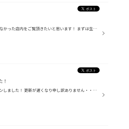
今回は前回の日記でご紹介しきれなかった店内をご覧頂きたいと思います！ まずは生まれ変わったキッズコーナー 新しいマットに変わりＤＶＤも楽しめるようになりました！ そしてキッズコーナーの隣にはベビールームも完備しております！ お子様と一緒に安心してご来店頂けます☆ ここまではより快適...
た！
3/18日に当店リニューアルオープンしました！ 更新が遅くなり申し訳ありません・・・ あっという間の連休3日間となり連日三桁を超えるお客様にご来店頂きとても賑やかでした！ ご来店頂いた皆さまありがとうございました☆ お店の中も今までとは大きく印象が変わり過ごしやすく 商品も選びやすいレイ...