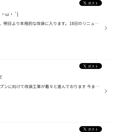
・ω・´)
店内のものがほぼ全て運び出され、明日より本格的な改装に入ります。18日のリニューアルまで、暫しお待ちくださいm(｡v_v｡)m がらんとした店内&hellip; めったに見れない光景ですね(￣▽￣;) リニューアル後の店内をお楽しみに☆
て
タイトルの通り リニューアルオープンに向けて改装工事が着々と進んでおります 今までの緑と赤のイメージカラーから 緑と茶色の新しいイメージカラーへ進化しております！ そして、看板も新しいデザインに☆ 手前が旧デザイン、店舗側が新デザインの看板です 来週からは店内の改装工事が始まります ...