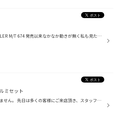
陰ながらモデルチェンジしたDUELER M/T 674 発売以来なかなか動きが無く私も見たことがありませんでした・・・ ですが、今週ご注文を頂きようやく目にすることが出来ました！ オフロード感満載！そして近未来的なブロックがカッコイイ！ 見てるだけでなんだかワクワクしてきますね☆ 装着できる車種...
アルミセット
久しぶりの更新で大変申し訳ありません。 先日は多くの客様にご来店頂き、スタッフ一同、感謝申し上げます。 本日はリニューアルイベントにてご成約頂きましたヴェルファイアに、 19インチのOZレーシング ファボーレとレグノGRVⅡを取付けさせて頂きました。 実はよく見て頂くとナットも色が違うんで...