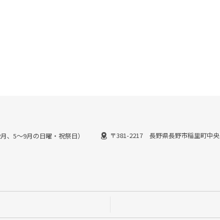
〒381-2217 長野県長野市稲里町中央
:00(1~2月、5～9月の日曜・祝祭日）