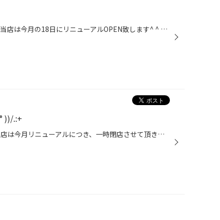
知っている方も多いと思いますが 当店は今月の18日にリニューアルOPEN致します^ ^ リニューアルに伴ってただいまいたる所で工事させていただいております ご来店されたお客様には 大変ご迷惑をおかけして申し訳ございませんm(_ _)m 皆様の期待に応えられるように お店づくりしていきますのでご期待...
)/.:+
イベント情報にもありますが、 当店は今月リニューアルにつき、一時閉店させて頂きます。 ノーマルタイヤのお下見でご来店の方もたくさんいらっしゃると思いますが、何卒ご理解の程お願い申し上げます。 さて、当店の店先でお客様を出迎えている カンタくんも、リニューアルにつきお別れとなります...