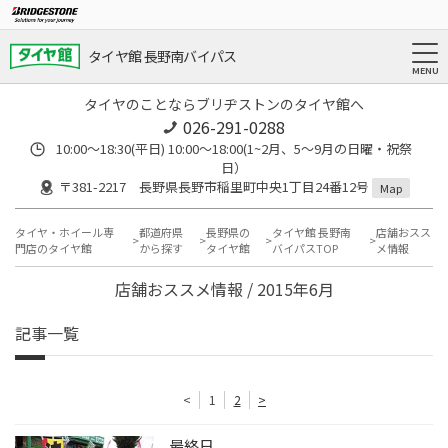
タイヤ館 長野南バイパス
タイヤのことならブリヂストンのタイヤ館へ
026-291-0288
10:00～18:30(平日) 10:00～18:00(1~2月、5～9月の日曜・祝祭
日）
〒381-2217 長野県長野市稲里町中央1丁目24番12号
Map
タイヤ・ホイール専
都道府県
長野県の
タイヤ館 長野南
店舗おスス
門店のタイヤ館
から探す
タイヤ館
バイパスTOP
メ情報
店舗おススメ情報 / 2015年6月
記事一覧
<
1
2
>
最終日