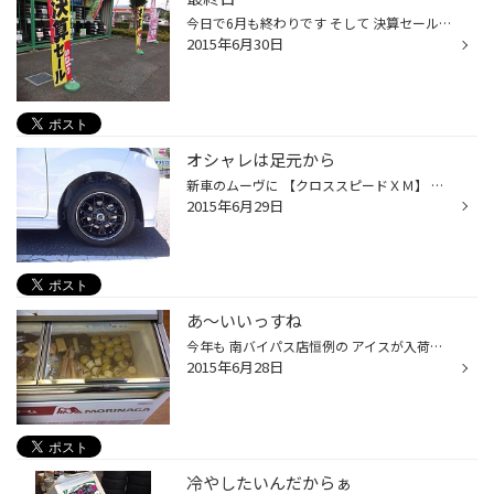
今日で6月も終わりです そして 決算セール・集中得市も 最終日です(>_
2015年6月30日
オシャレは足元から
新車のムーヴに 【クロススピードＸＭ】 に履き替えです。 ブラックカラーのスポーティーメッシュが 白のお車にピッタリですね(^ ^) リムのポリッシュが ワンポイントで際立ちます^ ^ 写真で確認できますかね？ 確認できなければスイマセンm(_ _)m I様ありがとうございます^ ^ またのご来店お待ちい...
2015年6月29日
あ〜いいっすね
今年も 南バイパス店恒例の アイスが入荷いたしました^ ^ もちろん無料でございます。 タイヤ交換・オイル交換時の待ち時間に ぜひ冷たいアイスを お召し上がり下さい(o^^o) 決算セールも集中得市も 今月迄ですので まだのお客様はお早めに ご来店下さい^ ^ (イチカワ)
2015年6月28日
冷やしたいんだからぁ