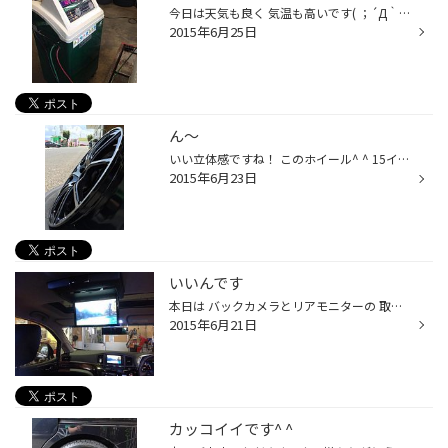
今日は天気も良く 気温も高いです( ；´Д｀) ソロソロ夏本番ですかね 夏はやっぱりエアコンの出番です エアコンを使ったら 生暖か〜〜い風が・・・なんて事も 皆さん経験あるんじゃないですか？ 暑い夏が来る前に エアコンガスのクリーニングは いかがですか？ もちろんエアコンガスの補充も できま...
2015年6月25日
ん〜
いい立体感ですね！ このホイール^ ^ 15インチですが軽くてこの立体感を求めていくと なかなか見つからないのが現実だったり… どんな車に付けるのかは、 また今度のお楽しみに！
2015年6月23日
いいんです
本日は バックカメラとリアモニターの 取り付けです^ ^ リアモニターを付けると 後部座席でテレビやDVDが観れて 長距離ドライブも苦になりませんよね^ ^ お子様も飽きずに 車に乗ってられますね バックカメラは 後ろが観れて駐車などで 大活躍です( ´ ▽ ` )ﾉ まだ付いていない方は いかがですか〜？...
2015年6月21日
カッコイイです^ ^