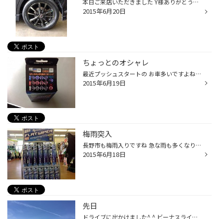
本日ご来店いただきました Y様ありがとうございましたm(_ _)m 【ユーロスピードフィーネ】 ブラックポリッシュブラッククリアカラーで ナットも黒で統一 お車にもマッチして ちょ〜カッコイイです^ ^ たくさん写真撮らしてもらったのに これしか載せられなくて すいませんm(_ _)m 今度は100km点検で...
2015年6月20日
ちょっとのオシャレ
最近プッシュスタートの お車多いですよね^ ^ プッシュスタートボタンに ちょっとオシャレはいかがですか？ ギャラクスの 【プッシュスターター・イリュージョンスキャナー】 スタートボタンが LEDリングに簡単ドレスアップ^ ^ ワンポイントのオシャレに 皆様いかがですか( ´ ▽ ` )ﾉ (イチカワ)
2015年6月19日
梅雨突入
長野市も梅雨入りですね 急な雨も多くなりますね 雨の日の運転では 視界の確保が重要になってきます そこで 新商品の超撥水 アイ・ビューティー・フラットワイパー はいかがですか？ 自己撥水！しかも コーティング剤付き‼︎ さらに8種類のアームに対応！！！ 視界クリアで安全運転いたしましょう^ ^...
2015年6月18日
先日
ドライブに出かけました^ ^ ビーナスラインへ… すでに梅雨入りしていますがこの日は快晴！ それに標高も2000m近辺なので涼しく最高な日でした！ ドライブするには有名なところですが、 行くたびに毎回違う表情を見せてくれますので 何度行っても楽しいドライブコースです(^^) 行ったことのある方も...