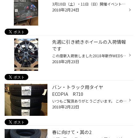
3月10日（土）・11日（日）開催イベントの追加情報です！ 協賛メーカーFUJITSUBO様のデモカーが正式に決定いたしました！ なんと・・・新型のシビックタイプRです☆ もちろん開発中のマフラーを装着した車両で来店いただきます。 車両自体はなかなか見かけることがなく 当店でもスタッドレス装着のた...
2018年2月24日
先週に引き続きホイールの入荷情報
です
この度新入荷致しました2018年新作WEDSのライツレーDK シンプルで長いスポークのおかげで実際のサイズよりも大きく見えるのが特徴で高級感があります。 また腐食に強く、シーズンを選ばず装着する事が可能です！ 気になる方は是非店頭にて実物をご覧下さいお待ちしております。
2018年2月23日
バン・トラック用タイヤ
ECOPIA R710
いつもご覧頂ありがとうございます。 この春、新商品として追加される ECOPIA R710 が入荷してきました！！ 前モデルのR680よりもさらに、低燃費とライフ性能（長持ちする）に拘って作ったタイヤです。 農作業や仕事での長距離運転を安全に支えてくれそうです！！ サイズラインナップ 145/80R12 80/...
2018年2月22日
春に向けて・其の2