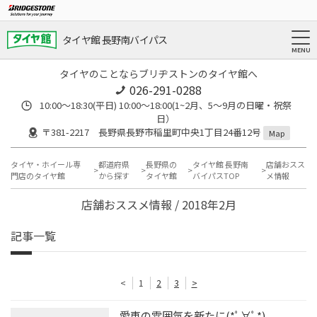
タイヤ館 長野南バイパス
タイヤのことならブリヂストンのタイヤ館へ
026-291-0288
10:00～18:30(平日) 10:00～18:00(1~2月、5～9月の日曜・祝祭
日）
〒381-2217 長野県長野市稲里町中央1丁目24番12号
Map
タイヤ・ホイール専
都道府県
長野県の
タイヤ館 長野南
店舗おスス
門店のタイヤ館
から探す
タイヤ館
バイパスTOP
メ情報
店舗おススメ情報 / 2018年2月
記事一覧
<
1
2
3
>
愛車の雰囲気を新たに(*ﾟ∀ﾟ*)