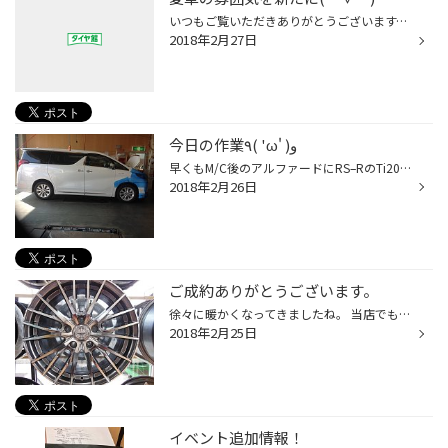
いつもご覧いただきありがとうございます。 本日は、天候に恵まれ早くも夏タイヤの交換作業も行いました! 明後日から早くも3月に突入するので益々暖かい天気になるよう 期待ですね(^^) さて、夏タイヤ交換に向けて「新しいホイールにしたい」 「インチアップ・車高を下げたい」なんて検討している ...
2018年2月27日
今日の作業٩( 'ω' )و
早くもM/C後のアルファードにRS–RのTi2000を装着させて頂きました( ´ ▽ ` )ﾉ Ti2000はいち早く製品自体に「ヘタリ保証」をされており、保証書も同梱されて来ます。 実際に今まで多くのお客様に装着させて頂き乗り心地に満足いただいてます(๑˃̵ᴗ˂̵) そしてサス交換をすれば当店の得意分野の4輪アライ...
2018年2月26日
ご成約ありがとうございます。
徐々に暖かくなってきましたね。 当店でも先日あたりから夏タイヤのご相談にくるお客様が増えてきました。 今回は現行のVOXY、通称80型のお客様よりオーダー頂いたホイールの ご紹介です。 こちらのホイールは マキナイゾッタ スプレイン カラーの名称はジェットシルバーミラーカット そしてサイズ...
2018年2月25日
イベント追加情報！