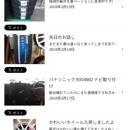
店頭の展示を春バージョンに変更中です(｀・ω・´) グリップ重視・静粛性重視・ミニバン向け・軽自動車専用等々をタイヤ館なら各種取り揃えて おります٩(๑❛ᴗ❛๑)۶ 今回の店頭展示はコスパ重視の新商品セイバーリングもお立ち台デビューしました( ´ ▽ ` )ﾉ まだまだ現在進行形の準備段階ではありますが...
2018年2月19日
先日のお話し
まだまだ春は遠いなと思ってしまう天気ですね。 気温も低く晴れているのに凍えるような寒さ。 体調管理には気をつけたいですね。 そんな中ですが、先日ご案内させて頂いたお話を少し。 先日、「車を新しくするからタイヤを見に来た」とご来店。 素直にスタッドレスタイヤをご案内して、ホイールセッ...
2018年2月18日
パナソニック RX04WD ナビ取り付
け
数日晴れていたのにまた雪模様ですね☃️❄︎ 先日のナビ取り付けの様子をご紹介いたします。 お車はトヨタ 70ランドクルーザー 取り付けした商品 ＊パナソニック RX04WD ＊ドライブレコーダー CADR02D ＊バックカメラ 純正はオーディオレスなのでカバーが付いた状態ですが、はずすと…(°_°) 同時にバッ...
2018年2月17日
かわいいホイール入荷しましたよ
最近はかわいい車も増えてきましたよね！ そんなお車にグッドチョイスなホイールになってます(´ｰ｀) 愛車の足元もおしゃれにしてドライブに出掛けましょう！ デザイン・カラーは3種類の中からお選び頂けます(´ｰ｀) 私の車もお着替えしちゃおっかな(´ｰ｀)