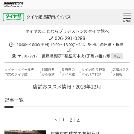
タイヤ館 長野南バイパス
タイヤのことならブリヂストンのタイヤ館へ
026-291-0288
10:00～18:30(平日) 10:00～18:00(1~2月、5～9月の日曜・祝祭
日）
〒381-2217 長野県長野市稲里町中央1丁目24番12号
Map
タイヤ・ホイール専
都道府県
長野県の
タイヤ館 長野南
店舗おスス
門店のタイヤ館
から探す
タイヤ館
バイパスTOP
メ情報
店舗おススメ情報 / 2018年12月
記事一覧
<
1
2
>
年末年始休業のお知らせ