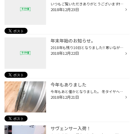
いつもご覧いただきありがとうございます❗️ 連日、寒い中お店に来店されたお客様 当店のご利用ありがとうございます！ 当店の営業日も残り数日となっていますが、当日の作業など すぐお受けできる事が多いので空気圧調整、タイヤ、オイル交換の ご来店お待ちしております（＾ω＾） 新品タイヤの在...
2018年12月23日
年末年始のお知らせ。
2018年も残り10日となりました‼️ 寒いながらもまとまった積雪も無く穏やかな冬と感じています( ´∀｀) 年末年始のお休みを案内させて頂きます。 12月29日は(土曜日)15時迄の営業となります。 12月30日(日曜日)〜1月4日(金曜日)まで年末年始休業となります。 大変ご迷惑をお掛けいたしますが、宜しく...
2018年12月22日
今年もありました
今年もあと僅かとなりました。 冬タイヤへの交換もひと段落してきているこの頃ですが 毎年この時期になるとホイールの腐食による パンクが発生しております。 「パンクしているのは分かるけど原因が分からない」と 御相談を受けます。タイヤとホイールをバラしてみると 上記のような状態。 安全の為...
2018年12月21日
サヴェンサー入荷！