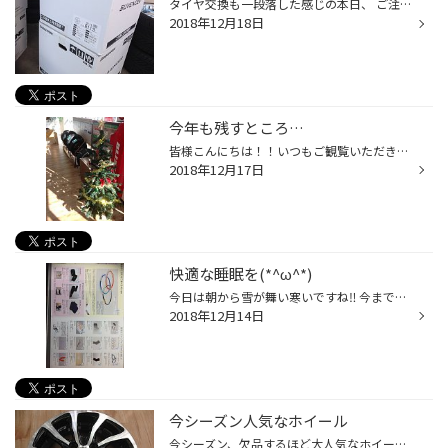
タイヤ交換も一段落した感じの本日、 ご注文のアルミホイールが入荷いたしました。 サヴェンサー ＡＷ５ｓ！！！ 最近、人気のＳＵＶの車専用のホイールです。 デザインはこんな感じになります。冬場でも安心の防錆性能★★★です。 タイヤ入荷しだいセットし装着予定です。オーナー様もう少々お待ち下...
2018年12月18日
今年も残すところ…
皆様こんにちは！！いつもご観覧いただきあとがとうございます！！ 早いもので、今年も残すところ半月を切りました… 来年までにやっておきたいことはもうお済みでしょうか？ スタッドレスタイヤの履き替えにオイル交換、バッテリーの点検！！ お車のトラブルに悩まされず楽しい年末年始をお迎えいた...
2018年12月17日
快適な睡眠を(*^ω^*)
今日は朝から雪が舞い寒いですね‼️ 今まで冷え込みが少なかったぶん余計に寒く感じてしまいます。寒いと首をすくめて肩や 首筋が固まり疲れが倍増する気がします(^_^;) そんな時に心強い味方、SEVルーパーは自分も体感度が大きかったので自信を持ってオススメ させて頂きます。 自分も始めは半信半...
2018年12月14日
今シーズン人気なホイール
今シーズン、欠品するほど大人気なホイール！ バルミナT10のホイールになります。 ひねりのデザイン、カラー、オシャレっすね〜 当店では軽14インチなら在庫ありますよ！ 早い者勝ち！是非ご来店お待ちしております（＾ω＾）