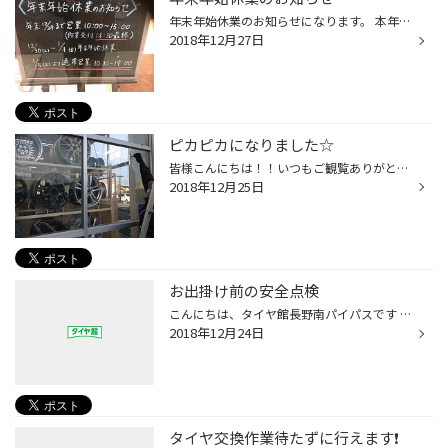
年末年始休業のお知らせになります。 本年は、１２月２９日の１５時迄の営業となります。（最終受付１４：３０） ３０日から来年１月４日まで年末年始休業になります。 １月５日より通常営業になります。 今晩から年末大寒波の予報がでてますが、皆様はタイヤ交換はもう終えてますか？ 年末年始にお...
2018年12月27日
ピカピカになりました☆
皆様こんにちは！！いつもご観覧ありがとうございます(^^) 今日は気持ちよく晴れていて絶好の大掃除日和ですね！！ 当店ガラス張りのためたくさんの窓をお掃除！！ さぞ大変なのだろうと思いきや、 スタッフのＫさんが慣れた手つきでスイスイと見事な仕上がり！！ ピカピカになりました！！ 今年も...
2018年12月25日
お出掛け前の安全点検
こんにちは、タイヤ館長野南パイパスです もうすぐ今年も残り数日になりました! 年末、年明けに出かける機会も多くなると思います お出掛け前のタイヤ点検、お車のオイル、バッテリー ワイパーなどの無料安全点検実施中です お気軽にご来店して下さい。
2018年12月24日
タイヤ交換作業待たずに行えます❗️