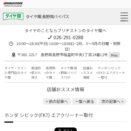
タイヤ館 長野南バイパス
タイヤのことならブリヂストンのタイヤ館へ
026-291-0288
10:00～18:30(平日) 10:00～18:00(1~2月、5～9月の日曜・祝祭
日）
〒381-2217 長野県長野市稲里町中央1丁目24番12号
Map
タイヤ・ホイー
都道府
長野県
タイヤ館 長
店舗お
ホンダ シビック
ル専門店のタイ
県から
のタイ
野南バイパ
ススメ
(FK7) エアクリーナ
ヤ館
探す
ヤ館
スTOP
情報
ー取付
店舗おススメ情報
< 前の記事へ
一覧へ戻る
次の記事へ >
ホンダ シビック(FK7) エアクリーナー取付