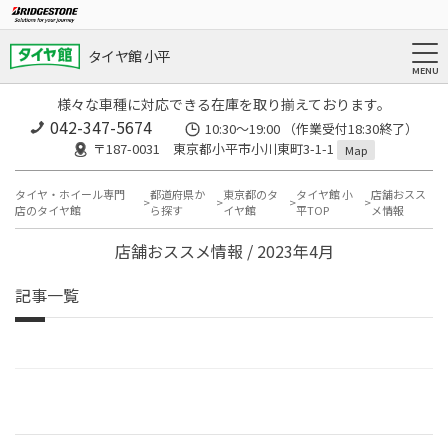
タイヤ館 小平
様々な車種に対応できる在庫を取り揃えております。
042-347-5674
10:30～19:00 （作業受付18:30終了）
〒187-0031 東京都小平市小川東町3-1-1
Map
タイヤ・ホイール専門
都道府県か
東京都のタ
タイヤ館 小
店舗おスス
店のタイヤ館
ら探す
イヤ館
平TOP
メ情報
店舗おススメ情報 / 2023年4月
記事一覧