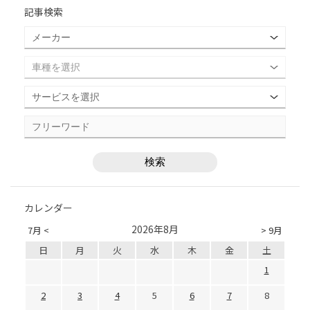
記事検索
カレンダー
2026年8月
7月 <
> 9月
日
月
火
水
木
金
土
1
2
3
4
5
6
7
8