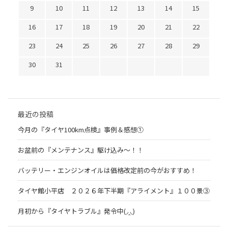
9
10
11
12
13
14
15
16
17
18
19
20
21
22
23
24
25
26
27
28
29
30
31
最近の投稿
今月の『タイヤ100km点検』事例＆感想①
お盆前の『メンテナンス』駆け込み～！！
バッテリー・エンジンオイルは価格改定前の今がおすすめ！
タイヤ館小平店 ２０２６年下半期『アライメント』１００景③
月初から『タイヤトラブル』発令中(◞‸◟)