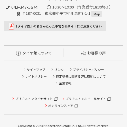
042-347-5674
10:30～19:00 （作業受付18:30終了）
〒187-0031 東京都小平市小川東町3-1-1
Map
タイヤ館について
お客様の声
サイトマップ
リンク
プライバシーポリシー
サイトポリシー
特定整備に関する弊社取組について
企業情報
ブリヂストンタイヤサイト
ブリヂストンホイールサイト
タイヤ点検・安全点検/タイヤ履き替え/オイル交換/その他
ピット作業の予約
オンラインストア
クローク契約会員専用タイヤ履き替え※タイヤ履き替えを
希望のクローク契約会員の方はこちらを選択ください
Copyright © 2024 Bridgestone Retail Co.,Ltd. All rights Reserved.
本日のタイヤ履き替え順番待ち予約 ※クローク契約会員の